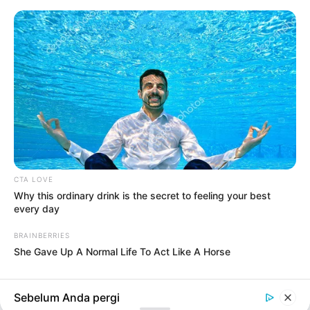
Loncat
Menu
ke
Mobile
konten
Indonesiana
Kepri
Bintan
Politik
Hukum
Pasar 
CTA LOVE
Why this ordinary drink is the secret to feeling your best
every day
BRAINBERRIES
She Gave Up A Normal Life To Act Like A Horse
6 Agustus 2026
Lewat Program MENYISIR, PKK
Tanjungpinang Serap Aspirasi Warga
Sebelum Anda pergi