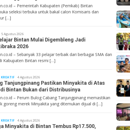
n.co.id – Pemerintah Kabupaten (Pemkab) Bintan
ka seleksi terbuka untuk bakal calon Komisaris dan
ur […]
Bentancoid
5 Agustus 2026
elajar Bintan Mulai Digembleng Jadi
ibraka 2026
n.co.id – Sebanyak 33 pelajar terbaik dari berbagai SMA dan
i Kabupaten Bintan resmi […]
 KREATIF
Bentancoid
4 Agustus 2026
g Tanjungpinang Pastikan Minyakita di Atas
di Bintan Bukan dari Distribusinya
n.co.id – Perum Bulog Cabang Tanjungpinang memastikan
k goreng merek Minyakita yang ditemukan dijual di […]
 KREATIF
Bentancoid
4 Agustus 2026
a Minyakita di Bintan Tembus Rp17.500,