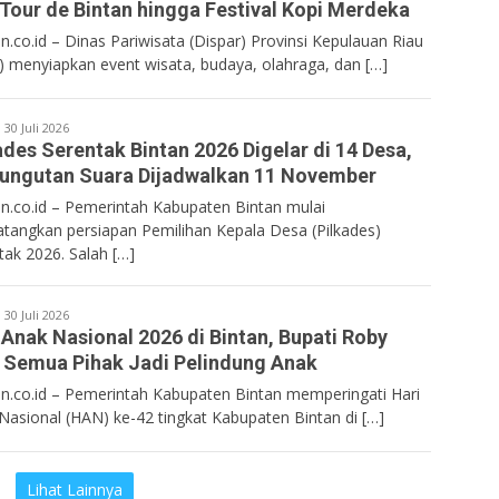
Tour de Bintan hingga Festival Kopi Merdeka
n.co.id – Dinas Pariwisata (Dispar) Provinsi Kepulauan Riau
i) menyiapkan event wisata, budaya, olahraga, dan […]
Bentancoid
30 Juli 2026
ades Serentak Bintan 2026 Digelar di 14 Desa,
ngutan Suara Dijadwalkan 11 November
n.co.id – Pemerintah Kabupaten Bintan mulai
angkan persiapan Pemilihan Kepala Desa (Pilkades)
tak 2026. Salah […]
Bentancoid
30 Juli 2026
 Anak Nasional 2026 di Bintan, Bupati Roby
 Semua Pihak Jadi Pelindung Anak
n.co.id – Pemerintah Kabupaten Bintan memperingati Hari
Nasional (HAN) ke-42 tingkat Kabupaten Bintan di […]
Lihat Lainnya