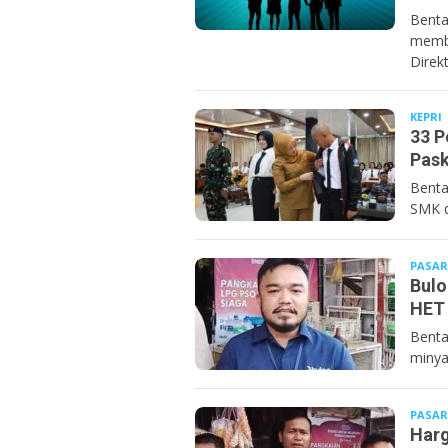
Benta
membu
Direkt
KEPRI
33 P
Pask
Benta
SMK d
PASAR
Bulo
HET 
Benta
minya
PASAR
Harg