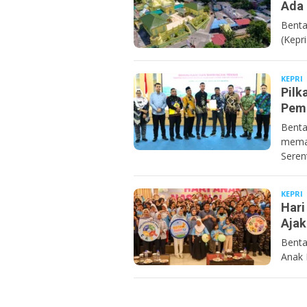
Ada 
Benta
(Kepr
KEPRI
Pilk
Pemu
Benta
memat
Seren
KEPRI
Hari
Ajak
Benta
Anak 