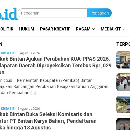
Pencarian
OLITIK
HUKUM
PASAR KREATIF
RAGAM
MEDIA KIT
N
TERP
 KREATIF
Bentancoid
6 Agustus 2026
ab Bintan Ajukan Perubahan KUA-PPAS 2026,
apatan Daerah Diproyeksikan Tembus Rp1,029
un
n.co.id – Pemerintah Kabupaten (Pemkab) Bintan
ajukan Rancangan Perubahan Kebijakan Umum Anggaran
 dan Perubahan […]
 KREATIF
Bentancoid
6 Agustus 2026
ab Bintan Buka Seleksi Komisaris dan
ktur PT Bintan Karya Bahari, Pendaftaran
ka hingga 18 Agustus