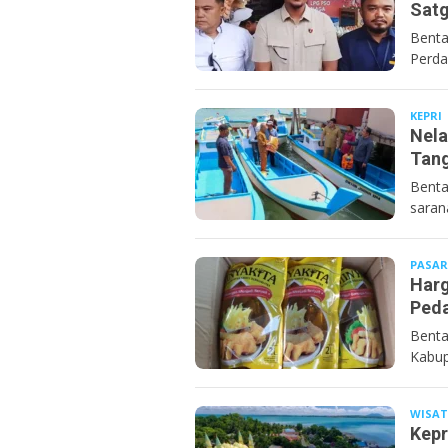
Satg
Benta
Perda
KEPRI
Nela
Tang
Benta
saran
PASAR
Harg
Peda
Benta
Kabup
WISAT
Kepr