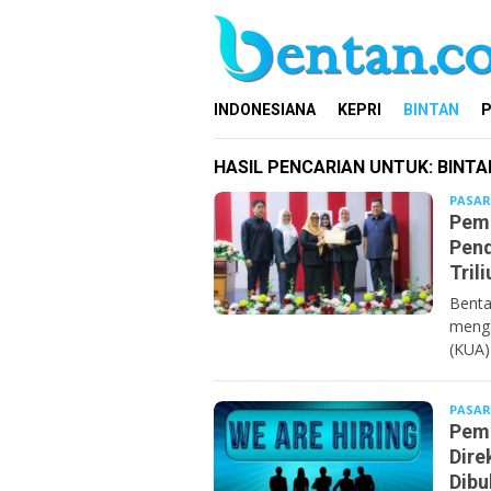
Loncat
ke
konten
INDONESIANA
KEPRI
BINTAN
P
HASIL PENCARIAN UNTUK: BINTA
PASAR
Pemk
Pend
Trili
Benta
meng
(KUA)
PASAR
Pemk
Dire
Dibu