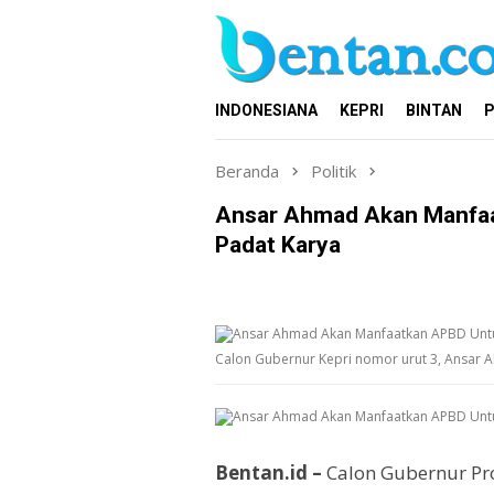
Loncat
ke
konten
INDONESIANA
KEPRI
BINTAN
P
Beranda
Politik
Ansar Ahmad Akan Manfaa
Padat Karya
Calon Gubernur Kepri nomor urut 3, Ansar 
Bentan.id –
Calon Gubernur Pro