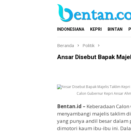
Loncat
ke
konten
INDONESIANA
KEPRI
BINTAN
P
Beranda
Politik
Ansar Disebut Bapak Majel
Calon Gubernur Kepri Ansar Ahm
Bentan.id –
Keberadaan Calon 
menyambangi majelis taklim di 
yang punya andil besar dala
dimotori kaum ibu-ibu ini. Da