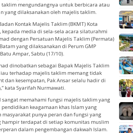
is taklim mengundangnya untuk berbicara atau
n yang dilaksanakan oleh majelis taklim.
 Badan Kontak Majelis Taklim (BKMT) Kota
 kepada media di sela-sela acara silaturahmi
mad dengan Persatuan Majelis Taklim (Permata)
Batam yang dilaksanakan di Perum GMP
Batu Ampar, Sabtu (17/10).
hmad dinobatkan sebagai Bapak Majelis Taklim
liau terhadap majelis taklim memang tidak
nt dan kesempatan, Pak Ansar selalu hadir di
,” kata Syarifah Nurmawati.
 sangat memahami fungsi majelis taklim yang
 pendidikan keagamaan khas Islam yang
h masyarakat punya peran dan fungsi yang
ng hampir terdapat di setiap komunitas muslim
berperan dalam pengembangan dakwah Islam.