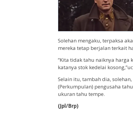
Solehan mengaku, terpaksa ak
mereka tetap berjalan terkait h
“Kita tidak tahu naiknya harga
katanya stok kedelai kosong,”u
Selain itu, tambah dia, soleha
(Perkumpulan) pengusaha tah
ukuran tahu tempe.
(Jpl/Brp)