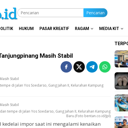
Pencarian
OLITIK
HUKUM
PASAR KREATIF
RAGAM
MEDIA KIT
TERP
Tanjungpinang Masih Stabil
tempe di Jalan Yos Soedarso, Gang Jahan II, Kelurahan Kampung
dan tempe di Jalan Yos Soedarso, Gang Jahan II, Kelurahan Kampung
Baru.(Foto bentan.co.id/Jpl)
l kedelai impor saat ini mengalami kenaikan