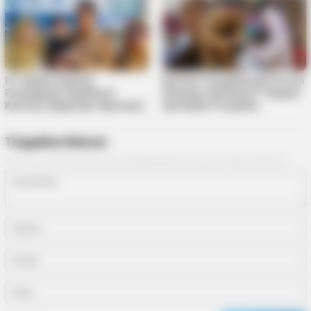
PT Saipem Dukung
Karimun Targetkan Nol Persen
Penanganan Stunting di
Stunting, Gandeng PT Saipem
Karimun, Bupati Beri Apresiasi
dan Kader Posyandu
Tinggalkan Balasan
Alamat email Anda tidak akan dipublikasikan.
Ruas yang wajib ditandai
*