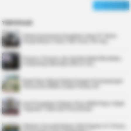
TERPOPULER
Sidang Aanmaning Sengketa Lahan PT Satria
Seraya Belum Temui Titik Temu, PN Tanj…
Virgoun, Fauzana, dan Aprilian Bakal Meriahkan
Festival Kopi Merdeka 2026 di Tan…
Kejati Kepri Masih Dalami Dugaan Penyimpangan
Honorarium BKAD, Sudah Periksa 38 …
Soal Pengadaan Pakaian Dinas BKAD Kepri, Kejati
Tegaskan Tidak Ada Pemeriksaan
Pilkades Serentak Bintan 2026 Digelar di 14 Desa,