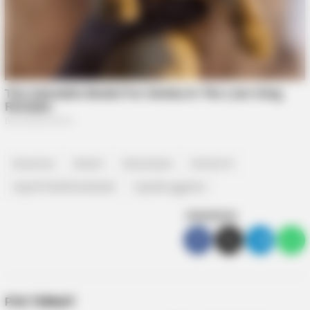
Basarnas
Batam
Batuampar
bentan.id
KapalTBMultiSahabat8
Kapaltenggelam
SEBARKAN
POS TERKAIT