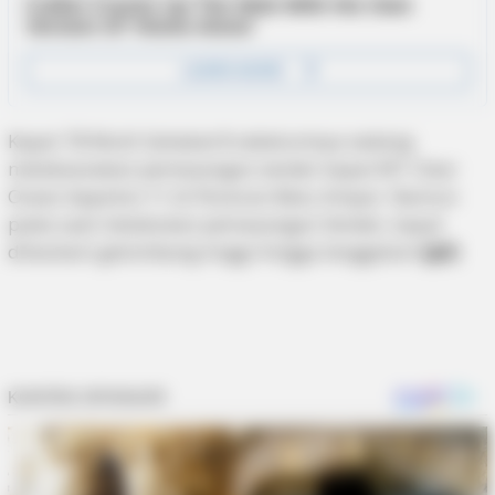
Kapal TB Multi Sahabat 8 sebelumnya sedang
melaksanakan pemasangan vender kapal MT Clear
Ocean Appolon 11 di Perairan Batu Ampar. Namun
pada saat melakukan pemasangan Vender, kapal
dihantam gelombang tinggi hingga tenggelam.
(Jpl)