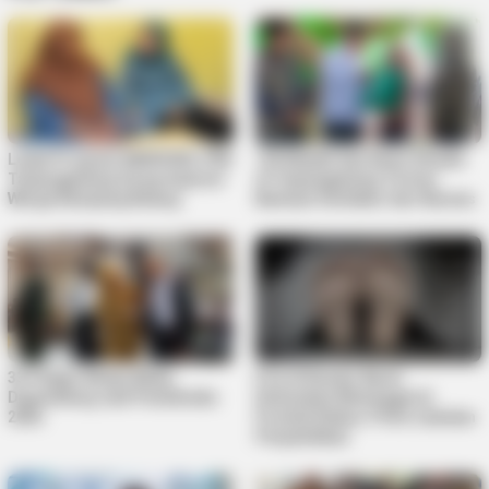
Lewat Program MENYISIR, PKK
125 Mualaf dan Kaum Dhuafa
Tanjungpinang Serap Aspirasi
di Tanjungpinang Terima
Warga Kampung Bulang
Bantuan Sembako dari Baznas
33 Pelajar Bintan Mulai
Pria di Kundur Barat
Digembleng Jadi Paskibraka
Ditemukan Meninggal di
2026
Pondok Kebun, Polisi Lakukan
Penyelidikan