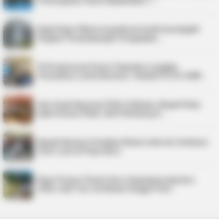
Pemungutan Suara Dijadwalkan 1…
Kejati Kepri Minta Inspektorat Audit Investigatif
Dugaan Penyimpangan Pengadaan …
PLN Indonesia Power Paparkan Langkah
Pemulihan Listrik Karimun, Tambah PLTD 6 MW…
Hari Anak Nasional 2026 di Bintan, Bupati Roby
Ajak Semua Pihak Jadi Pelindung A…
Bupati Karimun Pastikan Belum Ada Izin Sedimen
Pasir Laut di Pulau Buru
Kepri Punya 9 Event Seru Sepanjang Agustus
2026, Ada Tour de Bintan hingga Festi…