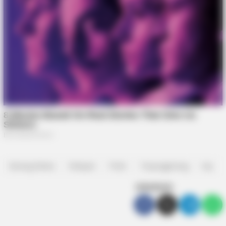
Barang Bekas
Nelayan
Polisi
Tanjungpinang
top
SEBARKAN