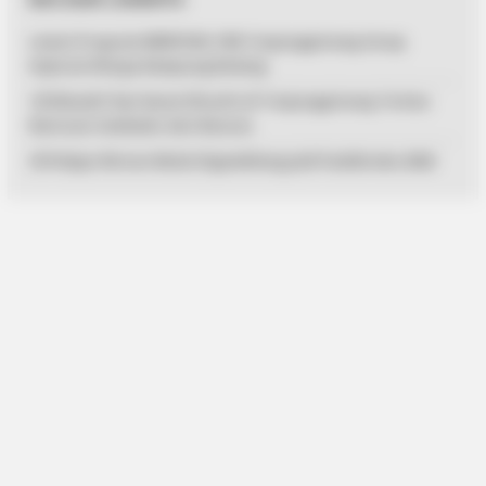
Lewat Program MENYISIR, PKK Tanjungpinang Serap
Aspirasi Warga Kampung Bulang
125 Mualaf dan Kaum Dhuafa di Tanjungpinang Terima
Bantuan Sembako dari Baznas
33 Pelajar Bintan Mulai Digembleng Jadi Paskibraka 2026