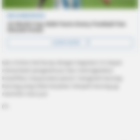
Iptu Ardian berharap dengan kegiatan ini dapat
menambah pengetahuan dan meningkatkan
kreatifitas masyarakat pesisir mengolah barang-
barang yang tidak terpakai menjadi barang yg
memiliki nilai Jual.
(*)