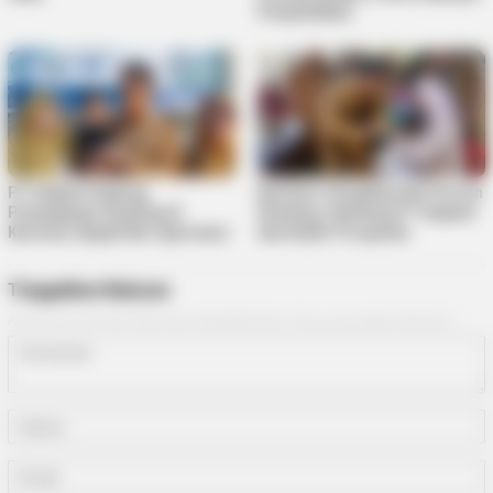
Penyelidikan
PT Saipem Dukung
Karimun Targetkan Nol Persen
Penanganan Stunting di
Stunting, Gandeng PT Saipem
Karimun, Bupati Beri Apresiasi
dan Kader Posyandu
Tinggalkan Balasan
Alamat email Anda tidak akan dipublikasikan.
Ruas yang wajib ditandai
*