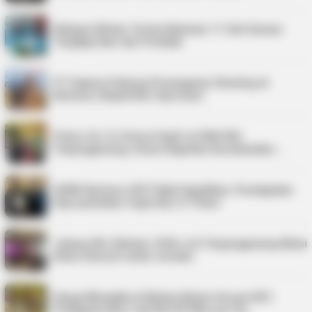
Nelayan Bintan Terima Bantuan 11 Unit Sarana
Tangkap Ikan dari Pemkab
PT Saipem Dukung Penanganan Stunting di
Karimun, Bupati Beri Apresiasi
Police Go To School Hadir di SDN 006
Tanjungpinang, Siswa Diajarkan Keselamatan …
APBD Karimun 2027 Naik Signifikan, Pendapatan
Diproyeksikan Capai Rp1,4 Triliun
Jelang UKJ Oktober 2026, AJI Tanjungpinang Mulai
Kelas Intensif untuk Jurnalis
Harga Minyakita di Bintan Belum Sesuai HET,
Pedagang Akui Jual Rp195 Ribu per Du…