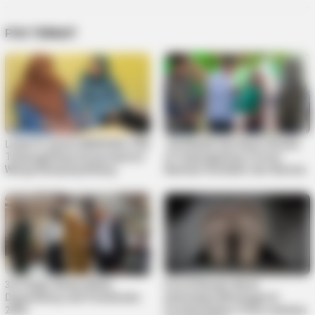
POS TERKAIT
Lewat Program MENYISIR, PKK
125 Mualaf dan Kaum Dhuafa
Tanjungpinang Serap Aspirasi
di Tanjungpinang Terima
Warga Kampung Bulang
Bantuan Sembako dari Baznas
33 Pelajar Bintan Mulai
Pria di Kundur Barat
Digembleng Jadi Paskibraka
Ditemukan Meninggal di
2026
Pondok Kebun, Polisi Lakukan