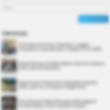
TERPOPULER
PLN Indonesia Power Paparkan Langkah
Pemulihan Listrik Karimun, Tambah PLTD 6 MW…
Bupati Karimun Pastikan Belum Ada Izin Sedimen
Pasir Laut di Pulau Buru
Kepri Punya 9 Event Seru Sepanjang Agustus
2026, Ada Tour de Bintan hingga Festi…
Pria di Kundur Barat Ditemukan Meninggal di
Pondok Kebun, Polisi Lakukan Penyeli…