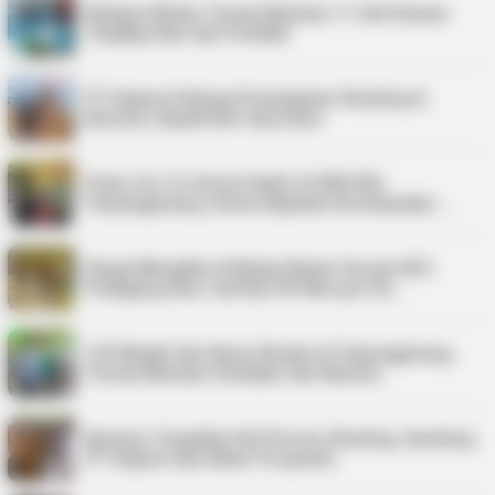
Nelayan Bintan Terima Bantuan 11 Unit Sarana
Tangkap Ikan dari Pemkab
PT Saipem Dukung Penanganan Stunting di
Karimun, Bupati Beri Apresiasi
Police Go To School Hadir di SDN 006
Tanjungpinang, Siswa Diajarkan Keselamatan …
Harga Minyakita di Bintan Belum Sesuai HET,
Pedagang Akui Jual Rp195 Ribu per Du…
125 Mualaf dan Kaum Dhuafa di Tanjungpinang
Terima Bantuan Sembako dari Baznas
Karimun Targetkan Nol Persen Stunting, Gandeng
PT Saipem dan Kader Posyandu