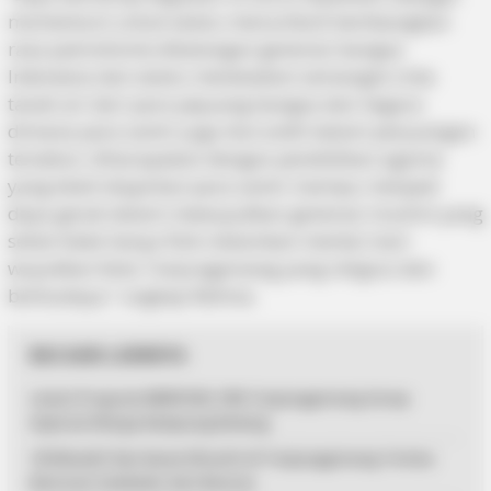
momentum untuk selalu menumbuh kembangkan
rasa patroitisme dikalangan generasi bangsa
Indonesia dan selalu meneladani semangat cinta
tanah air dari para pejuang bangsa dan negara
dimana para santri juga ikut andil dalam perjuangan
tersebut. diharapakan dengan pendidikan agama
yang telah diajarkan para santri mampu menjadi
daya gerak dalam mewujudkan generasi muslim yang
sehat tidak hanya fisik melainkan mental mari
wujudkan Kota Tanjungpinang yang religius dan
berbudaya,” ungkap Rahma.
BACAAN LAINNYA
Lewat Program MENYISIR, PKK Tanjungpinang Serap
Aspirasi Warga Kampung Bulang
125 Mualaf dan Kaum Dhuafa di Tanjungpinang Terima
Bantuan Sembako dari Baznas