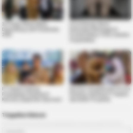
33 Pelajar Bintan Mulai
Pria di Kundur Barat
Digembleng Jadi Paskibraka
Ditemukan Meninggal di
2026
Pondok Kebun, Polisi Lakukan
Penyelidikan
PT Saipem Dukung
Karimun Targetkan Nol Persen
Penanganan Stunting di
Stunting, Gandeng PT Saipem
Karimun, Bupati Beri Apresiasi
dan Kader Posyandu
Tinggalkan Balasan
Alamat email Anda tidak akan dipublikasikan.
Ruas yang wajib ditandai
*