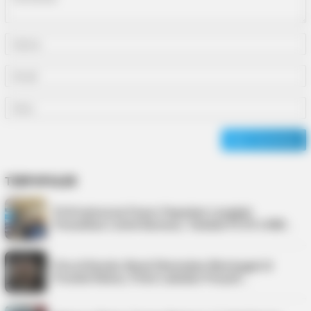
TERPOPULER
PLN Indonesia Power Paparkan Langkah
Pemulihan Listrik Karimun, Tambah PLTD 6 MW…
Pria di Kundur Barat Ditemukan Meninggal di
Pondok Kebun, Polisi Lakukan Penyeli…