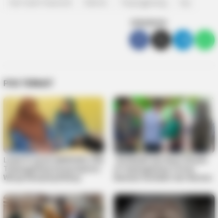
Hari Santri Nasional
Rahma
Tanjungpinang
top
SEBARKAN
POS TERKAIT
Lewat Program MENYISIR, PKK
125 Mualaf dan Kaum Dhuafa
Tanjungpinang Serap Aspirasi
di Tanjungpinang Terima
Warga Kampung Bulang
Bantuan Sembako dari Baznas