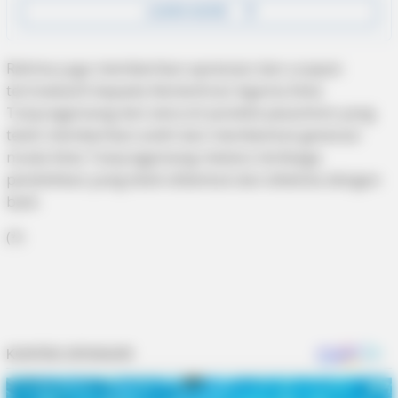
Rahma juga memberikan apresiasi dan ucapan
terimakasih kepada Kementrian Agama Kota
Tanjungpinang dan seluruh pondok pesantren yang
telah memberikan andil dan membentuk generasi
muda Kota Tanjungpinang melalui lembaga
pendidikan yang telah dibentuk dan dikelola dengan
baik.
(*)