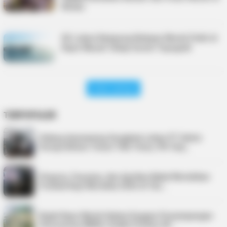
Bintan
82 Lokasi Kampung Nelayan Merah Putih di
Kepri Masuk Tahap Survei Topografi
Lihat Lainnya
TERPOPULER
Sidang Aanmaning Sengketa Lahan PT Satria
Seraya Belum Temui Titik Temu, PN Tanj…
Virgoun, Fauzana, dan Aprilian Bakal Meriahkan
Festival Kopi Merdeka 2026 di Tan…
Kejati Kepri Masih Dalami Dugaan Penyimpangan
Honorarium BKAD, Sudah Periksa 38 …