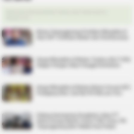
Berita dan Informasi Bintan Terbaru dan Terkini Hari Ini –
Bentan.co.id
Bulog Tanjungpinang Pastikan Minyakita di
Atas HET di Bintan Bukan dari Distribusinya
Harga Minyakita di Bintan Tembus Rp17.500,
Satgas Pangan Akan Panggil Distributor
Harga Minyakita di Bintan Belum Sesuai HET,
Pedagang Akui Jual Rp195 Ribu per Dus
Sidang Aanmaning Sengketa Lahan PT
Satria Seraya Belum Temui Titik Temu, PN
Tanjungpinang Beri Waktu Dua Pekan