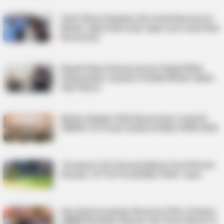
Selvi Gibran Rayakan Hari Anak Nasional di
Bintan, Ajak Anak-anak Jaga Laut Lewat Aksi
Konservasi
Bupati Roby Dukung Inovasi Digital BISA,
Integrasikan Layanan Pemkab Bintan dalam
Satu Akses
Bintan Siapkan Atlet Berprestasi Lewat B-
SMART, Ini Pesan Sekda di Raker KONI 2026
Turnamen Voli Gunung Kijang Cup III Resmi
Dimulai, 18 Tim Perebutkan Gelar Juara
Hari Kewirausahaan Nasional 2026, Puluhan
UMKM Ramaikan Bazaar dan Pasar Murah di