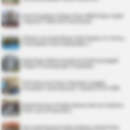
Soal Pengadaan Pakaian Dinas BKAD Kepri, Kejati
Tegaskan Tidak Ada Pemeriksaan
Pilkades Serentak Bintan 2026 Digelar di 14 Desa,
Pemungutan Suara Dijadwalkan 1…
Kejati Kepri Minta Inspektorat Audit Investigatif
Dugaan Penyimpangan Pengadaan …
PLN Indonesia Power Paparkan Langkah
Pemulihan Listrik Karimun, Tambah PLTD 6 MW…
Bupati Karimun Pastikan Belum Ada Izin Sedimen
Pasir Laut di Pulau Buru
Hari Anak Nasional 2026 di Bintan, Bupati Roby