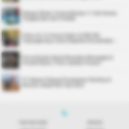
Nelayan Bintan Terima Bantuan 11 Unit Sarana
Tangkap Ikan dari Pemkab
Police Go To School Hadir di SDN 006
Tanjungpinang, Siswa Diajarkan Keselamatan …
Pria di Kundur Barat Ditemukan Meninggal di
Pondok Kebun, Polisi Lakukan Penyeli…
PT Saipem Dukung Penanganan Stunting di
Karimun, Bupati Beri Apresiasi
TENTANG KAMI
REDAKSI