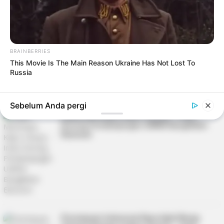
Tim Kampanye Soerya-Iman: Hindari Gimik
Politik Jelang Hari Pencoblosan
BRAINBERRIES
This Movie Is The Main Reason Ukraine Has Not Lost To
Russia
Sebelum Anda pergi
Layak Memimpin Kepri, Soerya – Iman
Dorong Pendampingan UMKM Bangkitkan
Ekonomi
Perempuan Indonesia Raya Ajak Warga