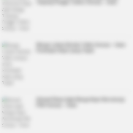
Tanjung Pinggir Coblos Soerya – Iman
Warga Lobam Bestari Yakin Soerya – Iman
Pemimpin Kepri yang Tepat
Ahmad Dhani Ajak Warga Kepri Bersinergi
Pilih Soerya – Iman