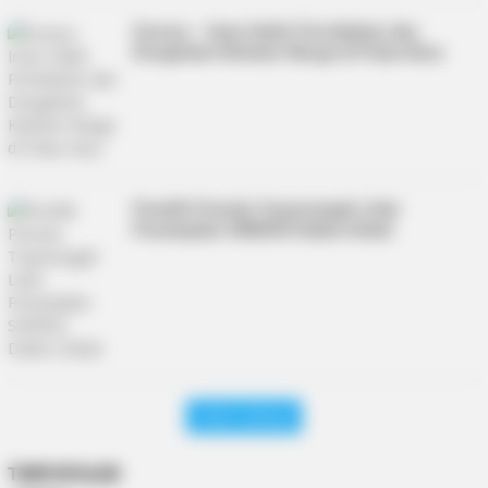
Soerya – Iman Hadiri Pernikahan dan
Dengarkan Keluhan Warga di Pulau Kasu
Pemilih Pemula Terperangah Lihat
Penampilan SINERGI Dalam Debat
Lihat Lainnya
TERPOPULER