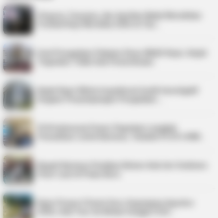
Virgoun, Fauzana, dan Aprilian Bakal Meriahkan
Festival Kopi Merdeka 2026 di Tan…
Soal Pengadaan Pakaian Dinas BKAD Kepri, Kejati
Tegaskan Tidak Ada Pemeriksaan
Kejati Kepri Minta Inspektorat Audit Investigatif
Dugaan Penyimpangan Pengadaan …
PLN Indonesia Power Paparkan Langkah
Pemulihan Listrik Karimun, Tambah PLTD 6 MW…
Bupati Karimun Pastikan Belum Ada Izin Sedimen
Pasir Laut di Pulau Buru
Kepri Punya 9 Event Seru Sepanjang Agustus
2026, Ada Tour de Bintan hingga Festi…