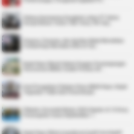
Perbincangan, Pengamat Ingatkan Pe…
Sidang Aanmaning Sengketa Lahan PT Satria
Seraya Belum Temui Titik Temu, PN Tanj…
Virgoun, Fauzana, dan Aprilian Bakal Meriahkan
Festival Kopi Merdeka 2026 di Tan…
Kejati Kepri Masih Dalami Dugaan Penyimpangan
Honorarium BKAD, Sudah Periksa 38 …
Soal Pengadaan Pakaian Dinas BKAD Kepri, Kejati
Tegaskan Tidak Ada Pemeriksaan
Pilkades Serentak Bintan 2026 Digelar di 14 Desa,
Pemungutan Suara Dijadwalkan 1…
Kejati Kepri Minta Inspektorat Audit Investigatif