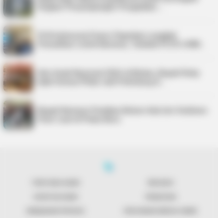
Dugaan Penyimpangan Pengadaan …
PLN Indonesia Power Paparkan Langkah
Pemulihan Listrik Karimun, Tambah PLTD 6 MW…
Hari Anak Nasional 2026 di Bintan, Bupati Roby
Ajak Semua Pihak Jadi Pelindung A…
Bupati Karimun Pastikan Belum Ada Izin Sedimen
Pasir Laut di Pulau Buru
TENTANG KAMI
REDAKSI
KONTAK KAMI
PENAFIAN
KEBIJAKAN PRIVASI
PEDOMAN MEDIA SIBER