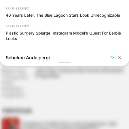
Loncat
Menu
ke
BRAINBERRIES
Mobile
konten
46 Years Later, The Blue Lagoon Stars Look Unrecognizable
Indonesiana
Kepri
Bintan
Politik
Hukum
Pasar 
BRAINBERRIES
Plastic Surgery Splurge: Instagram Model's Quest For Barbie
TAG:
JATUH
Looks
Pria Paruh Baya di Tanjungpinang Tewas
usai Alami Laka Tunggal
Sebelum Anda pergi
Jalan Raya Tanjung Uban Rusak, Bahayakan
Pengendara
TERPOPULER
Perjalanan Politik Vinna Ledy Anggraheni Jadi