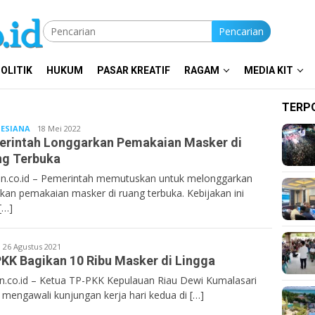
Pencarian
OLITIK
HUKUM
PASAR KREATIF
RAGAM
MEDIA KIT
TERP
ESIANA
Bentan.co.id
18 Mei 2022
rintah Longgarkan Pemakaian Masker di
ng Terbuka
n.co.id – Pemerintah memutuskan untuk melonggarkan
akan pemakaian masker di ruang terbuka. Kebijakan ini
[…]
entan.co.id
26 Agustus 2021
PKK Bagikan 10 Ribu Masker di Lingga
n.co.id – Ketua TP-PKK Kepulauan Riau Dewi Kumalasari
 mengawali kunjungan kerja hari kedua di […]