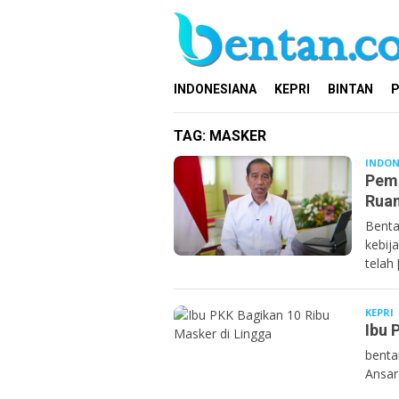
Loncat
ke
konten
INDONESIANA
KEPRI
BINTAN
P
TAG:
MASKER
INDON
Peme
Rua
Benta
kebij
telah 
KEPRI
B
Ibu 
benta
Ansar