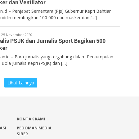
er dan Ventilator
n.id – Penjabat Sementara (Pjs) Gubernur Kepri Bahtiar
uddin membagikan 100 000 ribu masker dan […]
entan.co.id
25 November 2020
alis PSJK dan Jurnalis Sport Bagikan 500
ker
n.id – Para jurnalis yang tergabung dalam Perkumpulan
 Bola Jurnalis Kepri (PSJK) dan […]
Lihat Lainnya
KONTAK KAMI
ASI
PEDOMAN MEDIA
SIBER