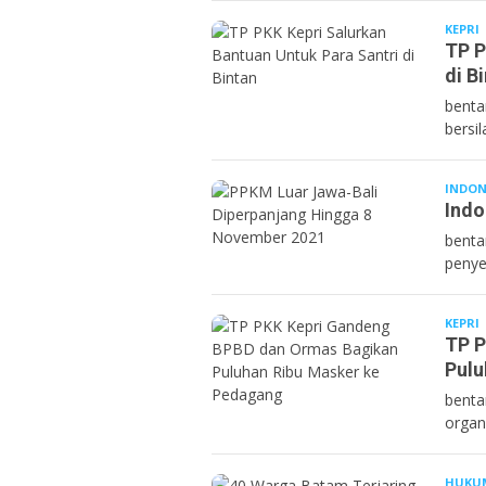
KEPRI
B
TP P
di B
benta
bersi
INDON
Indo
benta
penye
KEPRI
B
TP P
Pulu
benta
organ
HUKU