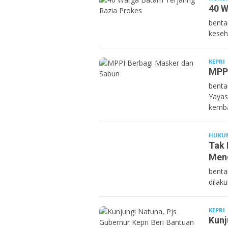
40 W
benta
keseh
KEPRI
B
MPPI
benta
Yayas
kemba
HUKU
Tak 
Meng
benta
dilak
KEPRI
B
Kunj