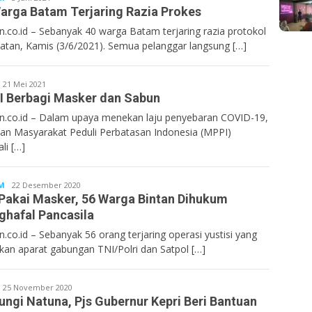
arga Batam Terjaring Razia Prokes
n.co.id – Sebanyak 40 warga Batam terjaring razia protokol
atan, Kamis (3/6/2021). Semua pelanggar langsung […]
entan.co.id
21 Mei 2021
 Berbagi Masker dan Sabun
n.co.id – Dalam upaya menekan laju penyebaran COVID-19,
an Masyarakat Peduli Perbatasan Indonesia (MPPI)
li […]
M
Bentan.co.id
22 Desember 2020
Pakai Masker, 56 Warga Bintan Dihukum
hafal Pancasila
n.co.id – Sebanyak 56 orang terjaring operasi yustisi yang
ukan aparat gabungan TNI/Polri dan Satpol […]
entan.co.id
25 November 2020
ungi Natuna, Pjs Gubernur Kepri Beri Bantuan