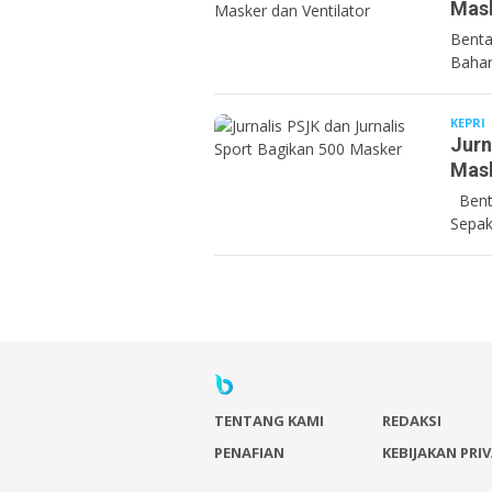
Mask
Benta
Bahar
KEPRI
B
Jurn
Mas
Benta
Sepak
TENTANG KAMI
REDAKSI
PENAFIAN
KEBIJAKAN PRIV