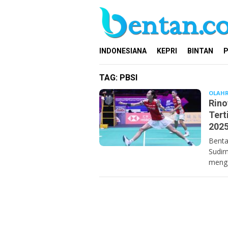
Loncat
ke
konten
INDONESIANA
KEPRI
BINTAN
P
TAG:
PBSI
OLAH
Rino
Tert
202
Benta
Sudir
mengg