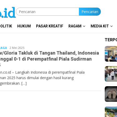
Pencarian
OLITIK
HUKUM
PASAR KREATIF
RAGAM
MEDIA KIT
TERP
RAGA
Bentancoid
2 Mei 2025
v/Gloria Takluk di Tangan Thailand, Indonesia
inggal 0-1 di Perempatfinal Piala Sudirman
5
n.co.id – Langkah Indonesia di perempatfinal Piala
man 2025 harus dimulai dengan hasil kurang
embirakan. […]