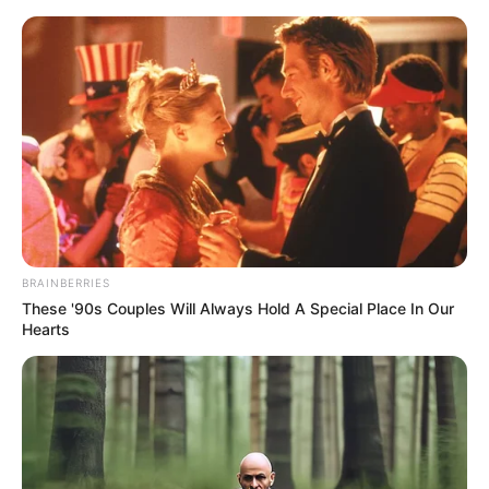
Loncat
Menu
ke
Mobile
konten
Indonesiana
Kepri
Bintan
Politik
Hukum
Pasar 
TAG:
PEGAWAI PEMERINTAH DENGAN PERJANJIAN
KERJA
398 Lulusan Seleksi PPPK Tanjungpinang
Siap Bekerja
39 Pegawai Pemprov Kepri Terima SK P3K
BRAINBERRIES
These '90s Couples Will Always Hold A Special Place In Our
Hearts
TERPOPULER
PLN Indonesia Power Paparkan Langkah
Pemulihan Listrik Karimun, Tambah PLTD 6 MW…