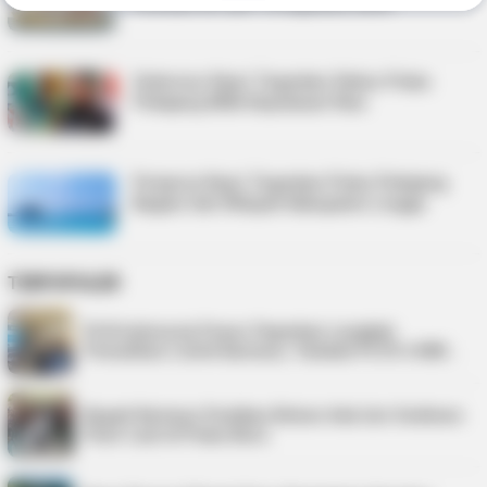
Periode 30 Juli–10 Agustus 2025
Gubernur Kepri Tegaskan Status Pulau
Pekajang Milik Kepulauan Riau
Pemprov Kepri Tegaskan Pulau Pekajang
Bagian Sah Wilayah Kabupaten Lingga
TERPOPULER
PLN Indonesia Power Paparkan Langkah
Pemulihan Listrik Karimun, Tambah PLTD 6 MW…
Bupati Karimun Pastikan Belum Ada Izin Sedimen
Pasir Laut di Pulau Buru