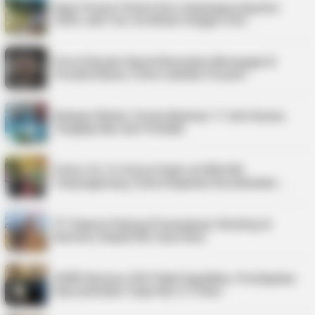
Kepri Punya 9 Event Seru Sepanjang Agustus
2026, Ada Tour de Bintan hingga Festi…
Pria di Kundur Barat Ditemukan Meninggal di
Pondok Kebun, Polisi Lakukan Penyeli…
Nelayan Bintan Terima Bantuan 11 Unit Sarana
Tangkap Ikan dari Pemkab
Police Go To School Hadir di SDN 006
Tanjungpinang, Siswa Diajarkan Keselamatan …
PT Saipem Dukung Penanganan Stunting di
Karimun, Bupati Beri Apresiasi
APBD Karimun 2027 Naik Signifikan, Pendapatan
Diproyeksikan Capai Rp1,4 Triliun