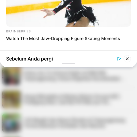
Pria di Kundur Barat Ditemukan Meninggal di
Pondok Kebun, Polisi Lakukan Penyeli…
Nelayan Bintan Terima Bantuan 11 Unit Sarana
Tangkap Ikan dari Pemkab
BRAINBERRIES
Watch The Most Jaw‑Dropping Figure Skating Moments
PT Saipem Dukung Penanganan Stunting di
Karimun, Bupati Beri Apresiasi
Sebelum Anda pergi
Police Go To School Hadir di SDN 006
Tanjungpinang, Siswa Diajarkan Keselamatan …
Harga Minyakita di Bintan Belum Sesuai HET,
Pedagang Akui Jual Rp195 Ribu per Du…
125 Mualaf dan Kaum Dhuafa di Tanjungpinang
Terima Bantuan Sembako dari Baznas