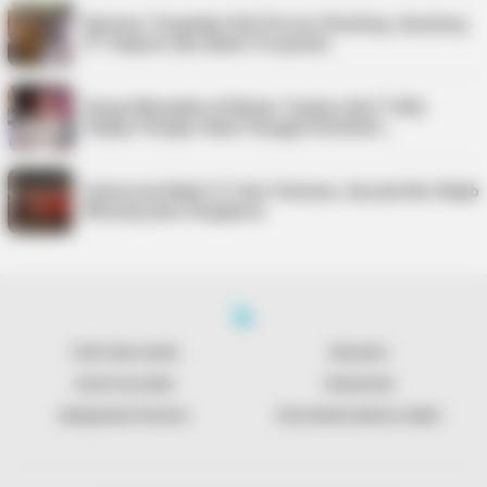
Karimun Targetkan Nol Persen Stunting, Gandeng
PT Saipem dan Kader Posyandu
Harga Minyakita di Bintan Tembus Rp17.500,
Satgas Pangan Akan Panggil Distributo…
Indonesia Kalah 0-3 dari Vietnam, Garuda Kini Wajib
Menang atas Singapura
TENTANG KAMI
REDAKSI
KONTAK KAMI
PENAFIAN
KEBIJAKAN PRIVASI
PEDOMAN MEDIA SIBER