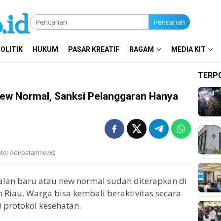
Pencarian
OLITIK
HUKUM
PASAR KREATIF
RAGAM
MEDIA KIT
TERP
ew Normal, Sanksi Pelanggaran Hanya
foto: Adi/batamnews)
alan baru atau new normal sudah diterapkan di
Riau. Warga bisa kembali beraktivitas secara
protokol kesehatan.