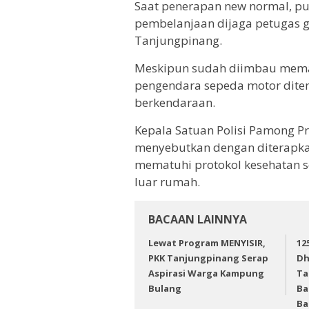
Saat penerapan new normal, pu
pembelanjaan dijaga petugas ga
Tanjungpinang.
Meskipun sudah diimbau memat
pengendara sepeda motor dite
berkendaraan.
Kepala Satuan Polisi Pamong Pr
menyebutkan dengan diterapka
mematuhi protokol kesehatan s
luar rumah.
BACAAN LAINNYA
Lewat Program MENYISIR,
12
PKK Tanjungpinang Serap
Dh
Aspirasi Warga Kampung
Ta
Bulang
Ba
Ba