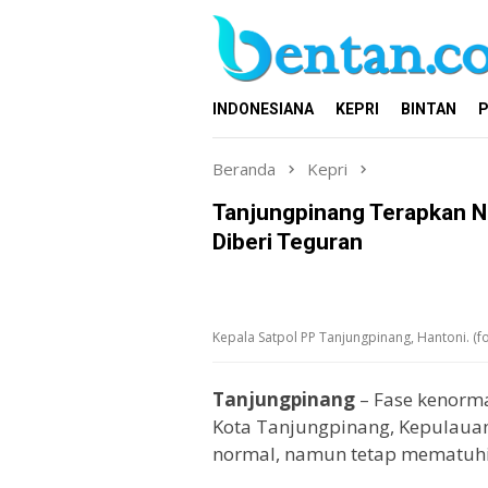
Loncat
ke
konten
INDONESIANA
KEPRI
BINTAN
P
Beranda
Kepri
Tanjungpinang Terapkan N
Diberi Teguran
Kepala Satpol PP Tanjungpinang, Hantoni. (
Tanjungpinang
– Fase kenorm
Kota Tanjungpinang, Kepulauan 
normal, namun tetap mematuhi 