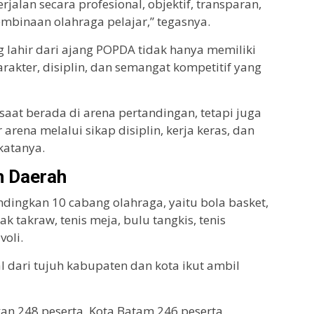
jalan secara profesional, objektif, transparan,
mbinaan olahraga pelajar,” tegasnya.
g lahir dari ajang POPDA tidak hanya memiliki
karakter, disiplin, dan semangat kompetitif yang
 saat berada di arena pertandingan, tetapi juga
rena melalui sikap disiplin, kerja keras, dan
 katanya.
uh Daerah
ingkan 10 cabang olahraga, yaitu bola basket,
pak takraw, tenis meja, bulu tangkis, tenis
voli.
ial dari tujuh kabupaten dan kota ikut ambil
n 248 peserta, Kota Batam 246 peserta,