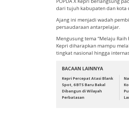
POPDA X Kepri berlangsung pada 
dari tujuh kabupaten dan kota 
Ajang ini menjadi wadah pembi
persaudaraan antarpelajar.
Mengusung tema “Melaju Raih P
Kepri diharapkan mampu melahir
tingkat nasional hingga internas
BACAAN LAINNYA
Kepri Percepat Atasi Blank
Na
Spot, 6 BTS Baru Bakal
Ko
Dibangun di Wilayah
Pu
Perbatasan
La