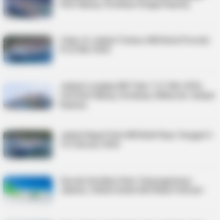
Rute Kijang, Surabaya hingga Kupang
Catat, Ini Jadwal Terbaru KM Kelud Periode
8-22 Mei 2026
Jadwal Lengkap KM Tidar 7-21 Mei 2026,
Cek Rute Kijang, Surabaya, Makassar sampai
Kupang
Jadwal Kapal Pelni KM Bukit Raya Tanggal 4-
16 Februari 2026
Garuda Hentikan Rute Tanjungpinang–
Jakarta, Citilink Ambil Alih Mulai Februari