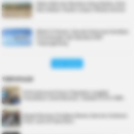
Kabar Baik dari Bandara Hang Nadim, Rute
Baru Batam–Kuala Lumpur Dibuka AirAsia
Mulai 9 Febuari, Garuda Indonesia Hentikan
Penerbangan dari Bandara RHF
Tanjungpinang
Lihat Lainnya
TERPOPULER
PLN Indonesia Power Paparkan Langkah
Pemulihan Listrik Karimun, Tambah PLTD 6 MW…
Bupati Karimun Pastikan Belum Ada Izin Sedimen
Pasir Laut di Pulau Buru