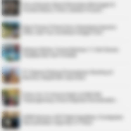
Pria di Kundur Barat Ditemukan Meninggal di
Pondok Kebun, Polisi Lakukan Penyeli…
Kepri Punya 9 Event Seru Sepanjang Agustus
2026, Ada Tour de Bintan hingga Festi…
Nelayan Bintan Terima Bantuan 11 Unit Sarana
Tangkap Ikan dari Pemkab
PT Saipem Dukung Penanganan Stunting di
Karimun, Bupati Beri Apresiasi
Police Go To School Hadir di SDN 006
Tanjungpinang, Siswa Diajarkan Keselamatan …
APBD Karimun 2027 Naik Signifikan, Pendapatan
Diproyeksikan Capai Rp1,4 Triliun