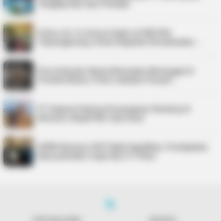
Tangkap Ikan dari Pemkab
Police Go To School Hadir di SDN 006
Tanjungpinang, Siswa Diajarkan Keselamatan …
Pria di Kundur Barat Ditemukan Meninggal di
Pondok Kebun, Polisi Lakukan Penyeli…
PT Saipem Dukung Penanganan Stunting di
Karimun, Bupati Beri Apresiasi
APBD Karimun 2027 Naik Signifikan, Pendapatan
Diproyeksikan Capai Rp1,4 Triliun
TENTANG KAMI
REDAKSI