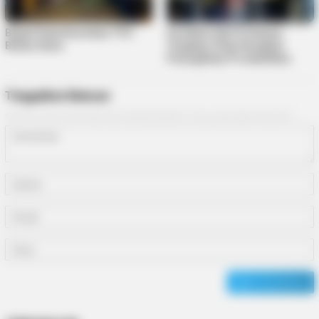
Bupati Roby Resmikan TPU
Serahkan Alat Perikanan
Bintan Utara
Tangkap, Roby Harapkan
Peningkatan Produktifitas
Tinggalkan Balasan
Alamat email Anda tidak akan dipublikasikan.
Ruas yang wajib ditandai
*