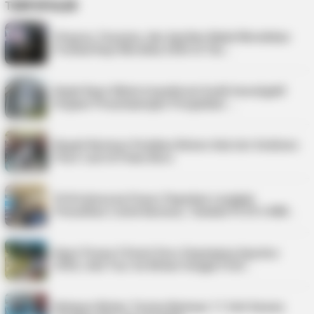
TERPOPULER
Virgoun, Fauzana, dan Aprilian Bakal Meriahkan
Festival Kopi Merdeka 2026 di Tan…
Kejati Kepri Minta Inspektorat Audit Investigatif
Dugaan Penyimpangan Pengadaan …
Bupati Karimun Pastikan Belum Ada Izin Sedimen
Pasir Laut di Pulau Buru
PLN Indonesia Power Paparkan Langkah
Pemulihan Listrik Karimun, Tambah PLTD 6 MW…
Kepri Punya 9 Event Seru Sepanjang Agustus
2026, Ada Tour de Bintan hingga Festi…
Nelayan Bintan Terima Bantuan 11 Unit Sarana