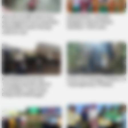
Aksi Heroik AKP Andri Yusri
Sekda Bintan : Dua Kali
dan Anggota Polres Anambas
Kegiatan Job Fair Bintan
Selamatkan Gadis Remaja
Hasilkan 1.539 Loker
Jatuh ke Laut
Kecelakaan Kereta Api
Pohon Are Setinggi 20 Meter di
Turangga dan KA Lokal di
Tanjungpinang Terbakar
Cicalengka, Tiga Orang
Dilaporkan Meninggal