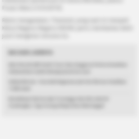
Pusat, Rabu (13/3/2019).
Retno mengatakan, Thailand, yang saat ini menjadi
Ketua Negara-Negara ASEAN, perlu membahas lebih
jauh mengenai rencana itu.
BACAAN LAINNYA
Aksi Heroik AKP Andri Yusri dan Anggota Polres Anambas
Selamatkan Gadis Remaja Jatuh ke Laut
Sekda Bintan : Dua Kali Kegiatan Job Fair Bintan Hasilkan
1.539 Loker
Kecelakaan Kereta Api Turangga dan KA Lokal di
Cicalengka, Tiga Orang Dilaporkan Meninggal