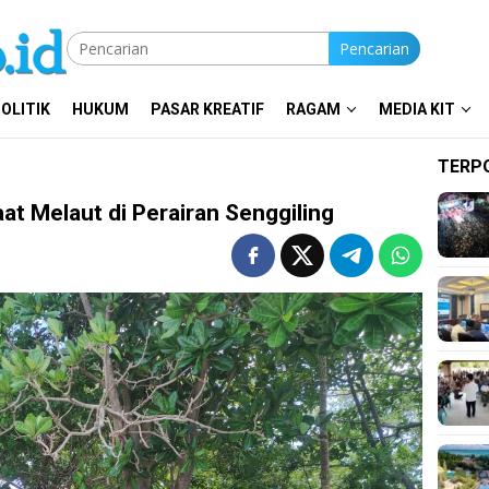
Pencarian
OLITIK
HUKUM
PASAR KREATIF
RAGAM
MEDIA KIT
TERP
aat Melaut di Perairan Senggiling