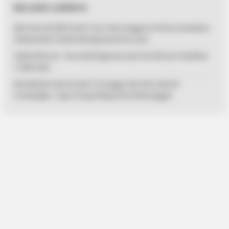
BACAAN LAINNYA
Aksi Heroik AKP Andri Yusri dan Anggota Polres Anambas
Selamatkan Gadis Remaja Jatuh ke Laut
Sekda Bintan : Dua Kali Kegiatan Job Fair Bintan Hasilkan
1.539 Loker
Kecelakaan Kereta Api Turangga dan KA Lokal di
Cicalengka, Tiga Orang Dilaporkan Meninggal