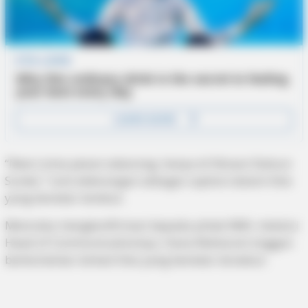
“New Livina pesan sekarang, hanya di Nissan Datsun
Sunter,” tulis keterangan sebagai caption dalam foto
yang beredar terebut.
Mencoba mengkonfirmasi kepada pihak NMI, melalui
Head of Communicationnya, Hana Maharani enggan
berkomentar terkait foto yang beredar tersebut.