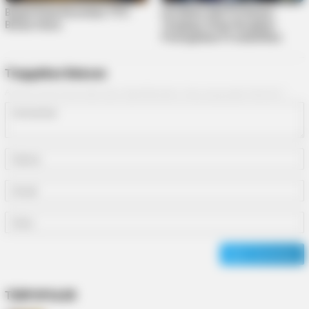
Bupati Roby Resmikan TPU
Serahkan Alat Perikanan
Bintan Utara
Tangkap, Roby Harapkan
Peningkatan Produktifitas
Tinggalkan Balasan
Alamat email Anda tidak akan dipublikasikan.
Ruas yang wajib ditandai
*
TERPOPULER