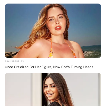
Loncat
Menu
ke
Mobile
konten
Indonesiana
Kepri
Bintan
Politik
Hukum
Pasar 
Beranda
Tak Berkategori
Sosok New Nissan Livina Terungkap,
Apa Kata NMI?
BRAINBERRIES
Once Criticized For Her Figure, Now She's Turning Heads