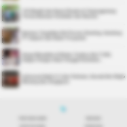
125 Mualaf dan Kaum Dhuafa di Tanjungpinang
Terima Bantuan Sembako dari Baznas
Karimun Targetkan Nol Persen Stunting, Gandeng
PT Saipem dan Kader Posyandu
Harga Minyakita di Bintan Tembus Rp17.500,
Satgas Pangan Akan Panggil Distributo…
Indonesia Kalah 0-3 dari Vietnam, Garuda Kini Wajib
Menang atas Singapura
TENTANG KAMI
REDAKSI
KONTAK KAMI
PENAFIAN