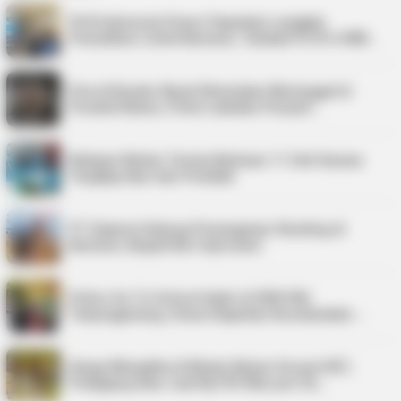
PLN Indonesia Power Paparkan Langkah
Pemulihan Listrik Karimun, Tambah PLTD 6 MW…
Pria di Kundur Barat Ditemukan Meninggal di
Pondok Kebun, Polisi Lakukan Penyeli…
Nelayan Bintan Terima Bantuan 11 Unit Sarana
Tangkap Ikan dari Pemkab
PT Saipem Dukung Penanganan Stunting di
Karimun, Bupati Beri Apresiasi
Police Go To School Hadir di SDN 006
Tanjungpinang, Siswa Diajarkan Keselamatan …
Harga Minyakita di Bintan Belum Sesuai HET,
Pedagang Akui Jual Rp195 Ribu per Du…