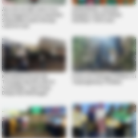
Aksi Heroik AKP Andri Yusri
Sekda Bintan : Dua Kali
dan Anggota Polres Anambas
Kegiatan Job Fair Bintan
Selamatkan Gadis Remaja
Hasilkan 1.539 Loker
Jatuh ke Laut
Kecelakaan Kereta Api
Pohon Are Setinggi 20 Meter di
Turangga dan KA Lokal di
Tanjungpinang Terbakar
Cicalengka, Tiga Orang
Dilaporkan Meninggal