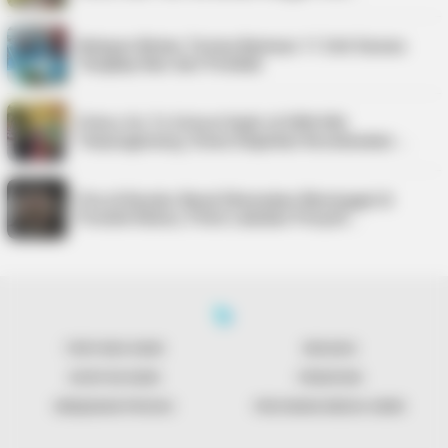
Nelayan Bintan Terima Bantuan 11 Unit Sarana
Tangkap Ikan dari Pemkab
Police Go To School Hadir di SDN 006
Tanjungpinang, Siswa Diajarkan Keselamatan …
Pria di Kundur Barat Ditemukan Meninggal di
Pondok Kebun, Polisi Lakukan Penyeli…
TENTANG KAMI
REDAKSI
KONTAK KAMI
PENAFIAN
KEBIJAKAN PRIVASI
PEDOMAN MEDIA SIBER