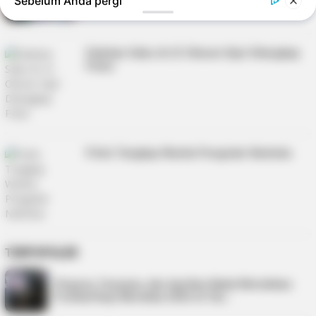
Sebelum Anda pergi
Lapas
Edarkan Sabu di LP, Oknum Sipir Ditangkap
Polisi
Polisi Tangkap Wanita Pengedar Narkoba
TERPOPULER
Virgoun, Fauzana, dan Aprilian Bakal Meriahkan
Festival Kopi Merdeka 2026 di Tan…