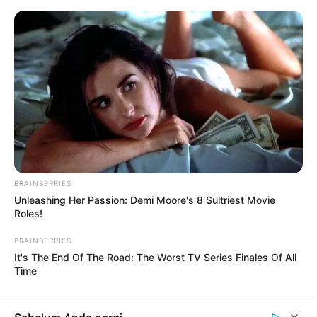
Loncat
Menu
ke
Mobile
konten
Indonesiana
Kepri
Bintan
Politik
Hukum
Pasar 
TAG:
LAPAS
94 Narapidana di Kepri Terima Remisi
Khusus Waisak
3.631 Warga Binaan Pemasyarakatan di Kepri
BRAINBERRIES
Terima Remisi Hari Kemerdekaan
Unleashing Her Passion: Demi Moore's 8 Sultriest Movie
Roles!
Antisipasi Gangguan, Satgas Kamtib Razia di
BRAINBERRIES
Penghuni Rutan dan Lapas
It's The End Of The Road: The Worst TV Series Finales Of All
Time
Wagub Marlin Tinjau Vaksinasi Covid-19 di