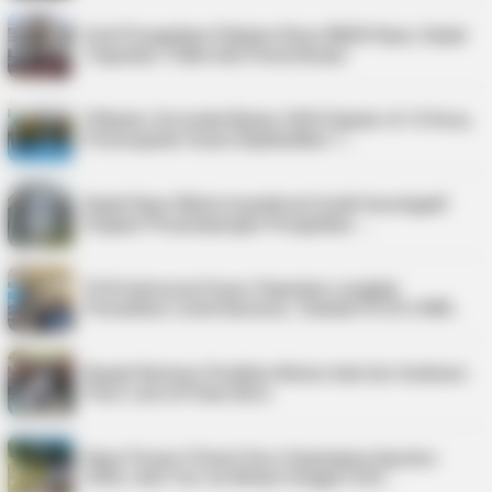
Soal Pengadaan Pakaian Dinas BKAD Kepri, Kejati
Tegaskan Tidak Ada Pemeriksaan
Pilkades Serentak Bintan 2026 Digelar di 14 Desa,
Pemungutan Suara Dijadwalkan 1…
Kejati Kepri Minta Inspektorat Audit Investigatif
Dugaan Penyimpangan Pengadaan …
PLN Indonesia Power Paparkan Langkah
Pemulihan Listrik Karimun, Tambah PLTD 6 MW…
Bupati Karimun Pastikan Belum Ada Izin Sedimen
Pasir Laut di Pulau Buru
Kepri Punya 9 Event Seru Sepanjang Agustus
2026, Ada Tour de Bintan hingga Festi…