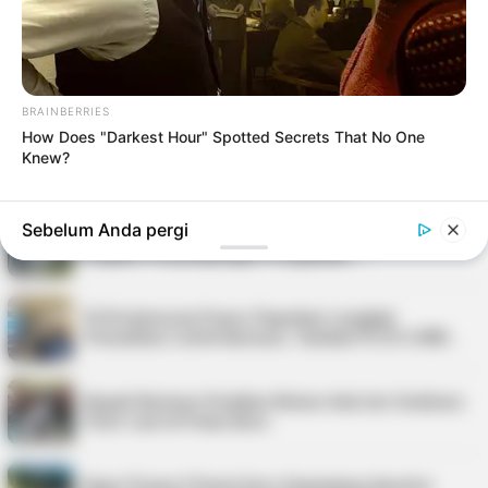
TERPOPULER
BRAINBERRIES
How Does "Darkest Hour" Spotted Secrets That No One
Virgoun, Fauzana, dan Aprilian Bakal Meriahkan
Knew?
Festival Kopi Merdeka 2026 di Tan…
Sebelum Anda pergi
Kejati Kepri Minta Inspektorat Audit Investigatif
Dugaan Penyimpangan Pengadaan …
PLN Indonesia Power Paparkan Langkah
Pemulihan Listrik Karimun, Tambah PLTD 6 MW…
Bupati Karimun Pastikan Belum Ada Izin Sedimen
Pasir Laut di Pulau Buru
Kepri Punya 9 Event Seru Sepanjang Agustus