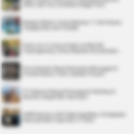
2026, Ada Tour de Bintan hingga Festi…
Nelayan Bintan Terima Bantuan 11 Unit Sarana
Tangkap Ikan dari Pemkab
Police Go To School Hadir di SDN 006
Tanjungpinang, Siswa Diajarkan Keselamatan …
Pria di Kundur Barat Ditemukan Meninggal di
Pondok Kebun, Polisi Lakukan Penyeli…
PT Saipem Dukung Penanganan Stunting di
Karimun, Bupati Beri Apresiasi
APBD Karimun 2027 Naik Signifikan, Pendapatan
Diproyeksikan Capai Rp1,4 Triliun