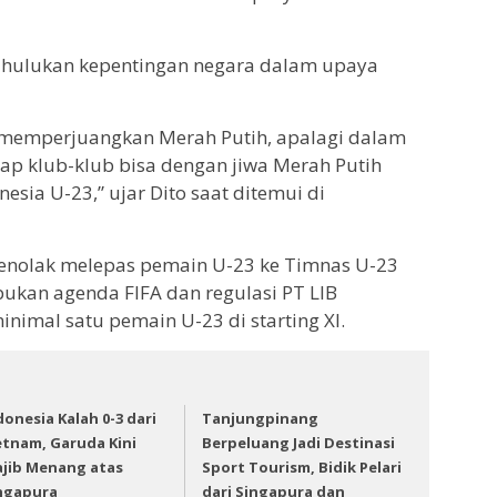
ahulukan kepentingan negara dalam upaya
 memperjuangkan Merah Putih, apalagi dalam
ap klub-klub bisa dengan jiwa Merah Putih
sia U-23,” ujar Dito saat ditemui di
menolak melepas pemain U-23 ke Timnas U-23
bukan agenda FIFA dan regulasi PT LIB
imal satu pemain U-23 di starting XI.
donesia Kalah 0-3 dari
Tanjungpinang
etnam, Garuda Kini
Berpeluang Jadi Destinasi
jib Menang atas
Sport Tourism, Bidik Pelari
ngapura
dari Singapura dan