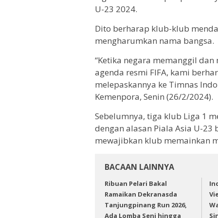
U-23 2024.
Dito berharap klub-klub mend
mengharumkan nama bangsa.
“Ketika negara memanggil dan
agenda resmi FIFA, kami berhar
melepaskannya ke Timnas Indone
Kemenpora, Senin (26/2/2024).
Sebelumnya, tiga klub Liga 1 
dengan alasan Piala Asia U-23 
mewajibkan klub memainkan min
BACAAN LAINNYA
Ribuan Pelari Bakal
In
Ramaikan Dekranasda
Vi
Tanjungpinang Run 2026,
Wa
Ada Lomba Seni hingga
Si