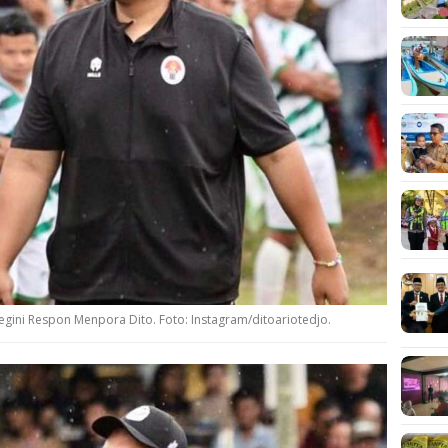
egini Respon Menpora Dito. Foto: Instagram/ditoariotedjo.