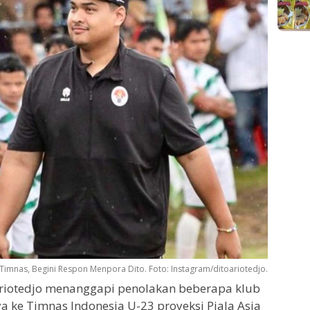
 Timnas, Begini Respon Menpora Dito. Foto: Instagram/ditoariotedjo.
riotedjo menanggapi penolakan beberapa klub
 ke Timnas Indonesia U-23 proyeksi Piala Asia