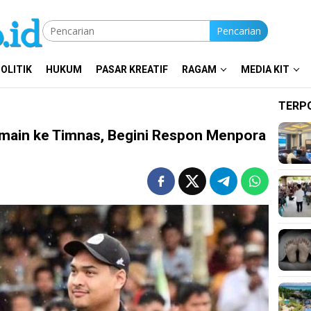
Pencarian
OLITIK
HUKUM
PASAR KREATIF
RAGAM
MEDIA KIT
TERP
emain ke Timnas, Begini Respon Menpora