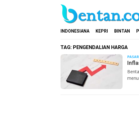
Loncat
ke
konten
INDONESIANA
KEPRI
BINTAN
P
TAG:
PENGENDALIAN HARGA
PASAR
Infl
Benta
menun