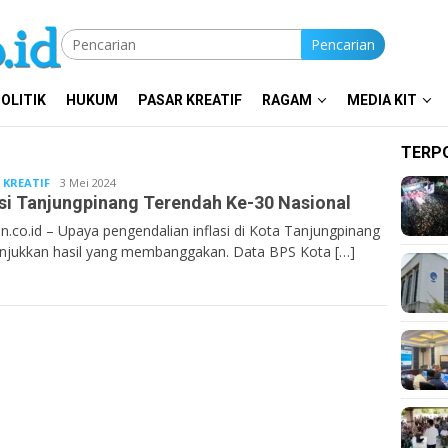
Pencarian
OLITIK
HUKUM
PASAR KREATIF
RAGAM
MEDIA KIT
TERP
 KREATIF
Bentan.co.id
3 Mei 2024
asi Tanjungpinang Terendah Ke-30 Nasional
n.co.id – Upaya pengendalian inflasi di Kota Tanjungpinang
jukkan hasil yang membanggakan. Data BPS Kota […]