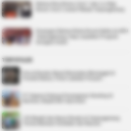
Rahma-Riza Nomor Urut 1 dan Lis-Raja
Nomor Urut 2 untuk Pilkada Tanjungpinang
Pasangan Rahma-Rizha Resmi Daftar ke KPU
Tanjungpinang, Siap Lanjutkan Program
Seragam Gratis
TERPOPULER
Pria di Kundur Barat Ditemukan Meninggal di
Pondok Kebun, Polisi Lakukan Penyeli…
PT Saipem Dukung Penanganan Stunting di
Karimun, Bupati Beri Apresiasi
125 Mualaf dan Kaum Dhuafa di Tanjungpinang
Terima Bantuan Sembako dari Baznas