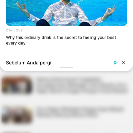
Ketua Karang Taruna Tanjungpinang
Sapa Warga Tionghoa di Senggarang, Rahma
Serap Aspirasi Warga
CTA LOVE
Why this ordinary drink is the secret to feeling your best
every day
Visi-Misi Paslon Lis-Raja di Debat Perdana
Pilkada Tanjungpinang
Sebelum Anda pergi
Rahma-Rizha Komit Tingkatkan
Kesejahteraan Mubaligh, Iman Masjid, Guru
Ngaji, Marbot hingga Petugas Fardu Kifayah
Guru Ngaji, Mubaligh Hingga Imam Masjid
Mantap Dukung Rahma-Rizha