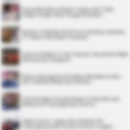
Harga Minyakita di Bintan Tembus Rp17.500,
Satgas Pangan Akan Panggil Distributo…
Karimun Targetkan Nol Persen Stunting, Gandeng
PT Saipem dan Kader Posyandu
Indonesia Kalah 0-3 dari Vietnam, Garuda Kini Wajib
Menang atas Singapura
Bulog Tanjungpinang Pastikan Minyakita di Atas
HET di Bintan Bukan dari Distribu…
Polisi Bongkar Penyelundupan 2,9 Kg Sabu dari
Malaysia di Tanjungpinang, Dua Pel…
Hakim Ad Hoc Tipikor Baru Dilantik, PN
Tanjungpinang Kini Punya Formasi Lengkap …