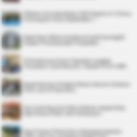
Pilkades Serentak Bintan 2026 Digelar di 14 Desa,
Pemungutan Suara Dijadwalkan 1…
Kejati Kepri Minta Inspektorat Audit Investigatif
Dugaan Penyimpangan Pengadaan …
PLN Indonesia Power Paparkan Langkah
Pemulihan Listrik Karimun, Tambah PLTD 6 MW…
Bupati Karimun Pastikan Belum Ada Izin Sedimen
Pasir Laut di Pulau Buru
Hari Anak Nasional 2026 di Bintan, Bupati Roby
Ajak Semua Pihak Jadi Pelindung A…
Kepri Punya 9 Event Seru Sepanjang Agustus