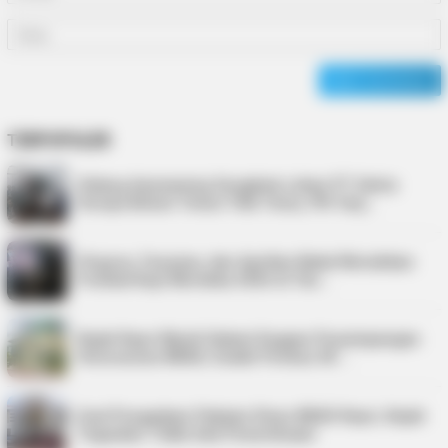
TERPOPULER
Sidang Aanmaning Sengketa Lahan PT Satria
Seraya Belum Temui Titik Temu, PN Tanj…
Virgoun, Fauzana, dan Aprilian Bakal Meriahkan
Festival Kopi Merdeka 2026 di Tan…
Kejati Kepri Masih Dalami Dugaan Penyimpangan
Honorarium BKAD, Sudah Periksa 38 …
Soal Pengadaan Pakaian Dinas BKAD Kepri, Kejati
Tegaskan Tidak Ada Pemeriksaan