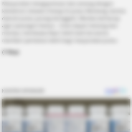
Masyarakat mengapresiasi dan senang dengan
kehadiran relawan Sinergi di pulau Mantang, karena
daerah pulau jarang disinggahi. Mereka berharap
agar pasangan Soerya – Iman dapat menang dan
mampu membawa Kepri lebih baik terutama
memberi perhatian lebih bagi masyarakat pulau.
(*/Brp)