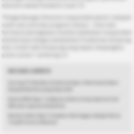
ekonomi akibat Pandemi Covid-19.
“Pengembangan Ekonomi masyarakat pesisir menjadi
salah satu prioritas program Soerya – Iman dan
termasuk peningkatan kualitas kesehatan masyarakat
diantaranya dengan penyediaan Puskesmas terapung
dan rumah sakit terapung yang dapat menjangkau
pulau-pulau,” sambung Lis.
BACAAN LAINNYA
Dorong FTZ Berlaku di Seluruh Kepri, Rizki Faisal Sebut
Banyak Manfaat yang Diperoleh
Reses DPRD Kepri, Teddy Jun Askara Serap Aspirasi Soal
BPJS dan Layanan Kesehatan
Musda Golkar Kepri Tetapkan Ade Angga sebagai Ketua,
Terpilih Secara Aklamasi