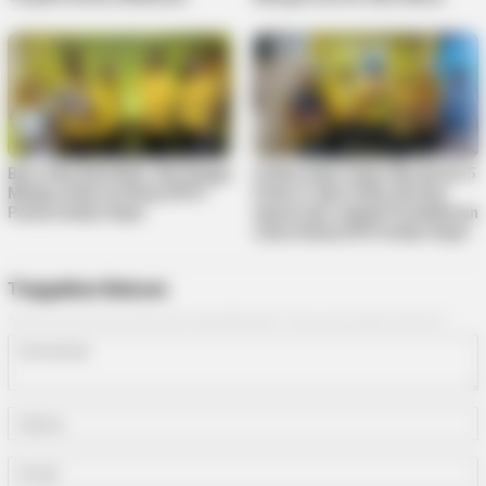
Baru Satu Kandidat, Ade Angga
Golkar Kepri Gelar Musda Ke-5
Melaju di Bursa Ketua DPD I
Pada 21 April 2026, Berikut
Partai Golkar Kepri
Syarat dan Jadwal Pendaftaran
Calon Ketua DPD Golkar Kepri
Tinggalkan Balasan
Alamat email Anda tidak akan dipublikasikan.
Ruas yang wajib ditandai
*