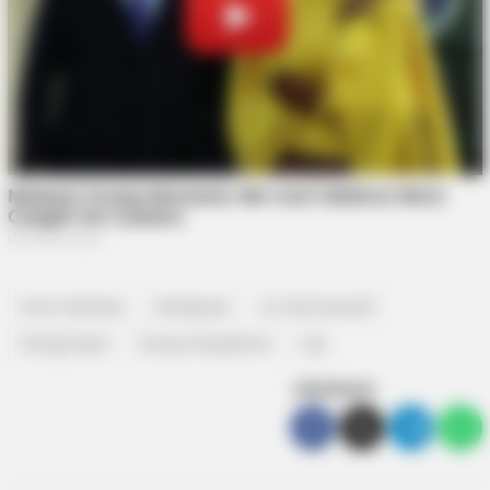
Iman Sutiawan
Kampanye
Lis Darmansyah
SInergi Kepri
Soerya Respationo
top
SEBARKAN