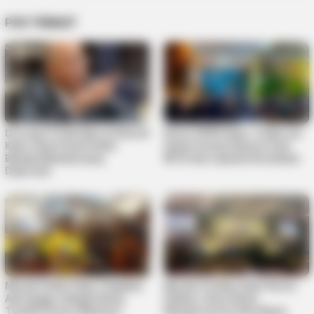
POS TERKAIT
Dorong FTZ Berlaku di Seluruh
Reses DPRD Kepri, Teddy Jun
Kepri, Rizki Faisal Sebut
Askara Serap Aspirasi Soal
Banyak Manfaat yang
BPJS dan Layanan Kesehatan
Diperoleh
Musda Golkar Kepri Tetapkan
Musda V Golkar Kepri Resmi
Ade Angga sebagai Ketua,
Dibuka, Calon Ketua
Terpilih Secara Aklamasi
Mengerucut ke Satu Nama