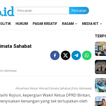
Pencarian
OLITIK
HUKUM
PASAR KREATIF
RAGAM
MEDIA KIT
TERP
imata Sahabat
o Istimewa)
Almarhum Nesar Ahmad Dimata Sahabat.(Foto Istimewa)
laihi Rojiun, kepergian Wakil Ketua DPRD Bintan,
enyisakan kenangan yang tak terlupakan oleh