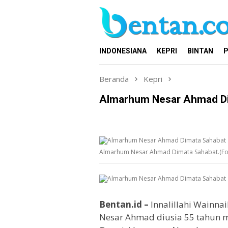
Loncat
ke
konten
INDONESIANA
KEPRI
BINTAN
P
Beranda
Kepri
Almarhum Nesar Ahmad D
Almarhum Nesar Ahmad Dimata Sahabat.(Fot
Bentan.id –
Innalillahi Wainnai
Nesar Ahmad diusia 55 tahun m