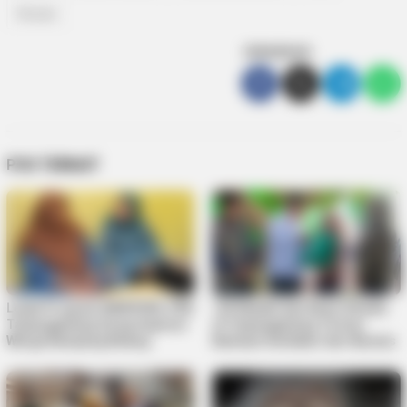
Wisata
SEBARKAN
POS TERKAIT
Lewat Program MENYISIR, PKK
125 Mualaf dan Kaum Dhuafa
Tanjungpinang Serap Aspirasi
di Tanjungpinang Terima
Warga Kampung Bulang
Bantuan Sembako dari Baznas