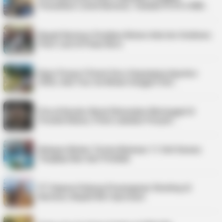
Pemulihan Listrik Karimun, Tambah PLTD 6 MW…
Bupati Karimun Pastikan Belum Ada Izin Sedimen
Pasir Laut di Pulau Buru
Kepri Punya 9 Event Seru Sepanjang Agustus
2026, Ada Tour de Bintan hingga Festi…
Pria di Kundur Barat Ditemukan Meninggal di
Pondok Kebun, Polisi Lakukan Penyeli…
Nelayan Bintan Terima Bantuan 11 Unit Sarana
Tangkap Ikan dari Pemkab
PT Saipem Dukung Penanganan Stunting di
Karimun, Bupati Beri Apresiasi