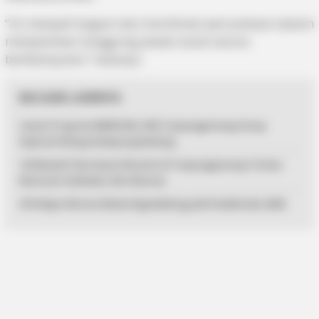
“Ini menjadi bagian dari komitmen perusahaan dalam
menjalankan tanggung jawab sosial secara
berkelanjutan,” katanya.
BACAAN LAINNYA
Lewat Program MENYISIR, PKK Tanjungpinang Serap
Aspirasi Warga Kampung Bulang
125 Mualaf dan Kaum Dhuafa di Tanjungpinang Terima
Bantuan Sembako dari Baznas
33 Pelajar Bintan Mulai Digembleng Jadi Paskibraka 2026