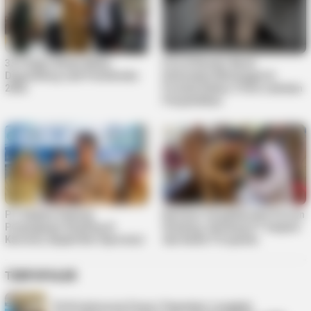
33 Pelajar Bintan Mulai
Pria di Kundur Barat
Digembleng Jadi Paskibraka
Ditemukan Meninggal di
2026
Pondok Kebun, Polisi Lakukan
Penyelidikan
PT Saipem Dukung
Karimun Targetkan Nol Persen
Penanganan Stunting di
Stunting, Gandeng PT Saipem
Karimun, Bupati Beri Apresiasi
dan Kader Posyandu
TERPOPULER
PLN Indonesia Power Paparkan Langkah