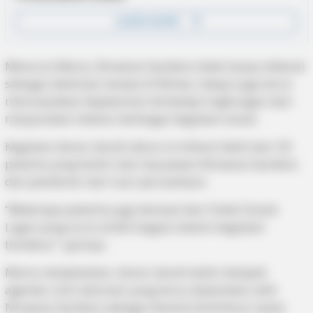
Menurut Maria, Nirwana Gardens tidak hanya dikenal
sebagai destinasi wisata di Bintan, tetapi juga terus
menunjukkan kepedulian terhadap lingkungan dan
masyarakat melalui berbagai kegiatan sosial.
Kegiatan donor darah tahun ini diikuti lebih dari 30
peserta yang terdiri dari karyawan Nirwana Gardens
dan pendonor dari luar perusahaan.
“Beberapa peserta juga berasal dari Hotel Grand
Lagoi yang turut ambil bagian dalam kegiatan
tersebut,” ujarnya.
Maria menjelaskan, donor darah telah menjadi
agenda rutin tahunan yang terus dijalankan oleh
Nirwana Gardens sebagai bentuk kontribusi nyata