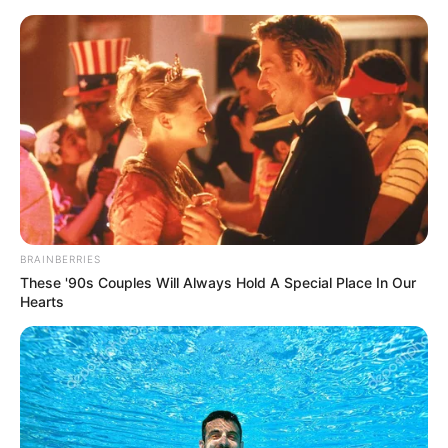
Loncat
Menu
ke
Mobile
konten
Indonesiana
Kepri
Bintan
Politik
Hukum
Pasar 
Beranda
Kepri
Bukan Sekadar Tempat Wisata,
Nirwana Gardens Aktif Gelar Donor
Darah
BRAINBERRIES
These '90s Couples Will Always Hold A Special Place In Our
Hearts