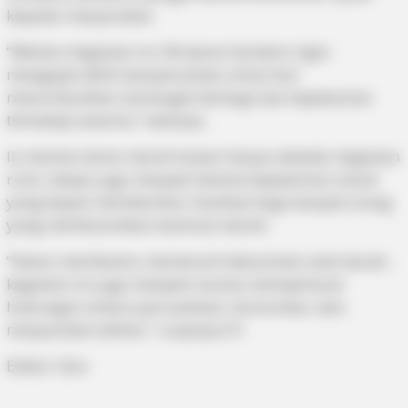
kepada masyarakat.
“Melalui kegiatan ini, Nirwana Gardens ingin
mengajak lebih banyak pihak untuk ikut
menumbuhkan semangat berbagi dan kepedulian
terhadap sesama,” katanya.
Ia menilai donor darah bukan hanya sekadar kegiatan
rutin, tetapi juga menjadi bentuk kepedulian sosial
yang dapat memberikan manfaat bagi banyak orang
yang membutuhkan bantuan darah.
“Selain membantu memenuhi kebutuhan stok darah,
kegiatan ini juga menjadi sarana memperkuat
hubungan antara perusahaan, komunitas, dan
masyarakat sekitar,” ucapnya.(*)
Editor: Don