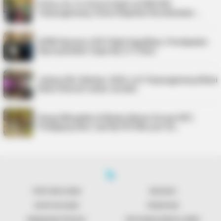
Police Go To School Hadir di SDN 006
Tanjungpinang, Siswa Diajarkan Keselamatan …
APBD Karimun 2027 Naik Signifikan, Pendapatan
Diproyeksikan Capai Rp1,4 Triliun
Jelang UKJ Oktober 2026, AJI Tanjungpinang Mulai
Kelas Intensif untuk Jurnalis
Harga Minyakita di Bintan Belum Sesuai HET,
Pedagang Akui Jual Rp195 Ribu per Du…
TENTANG KAMI
REDAKSI
KONTAK KAMI
PENAFIAN
KEBIJAKAN PRIVASI
PEDOMAN MEDIA SIBER