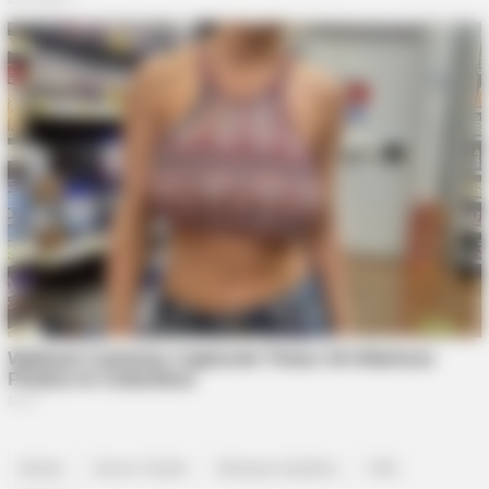
bintan
Donor Darah
Nirwana Gardens
PMI