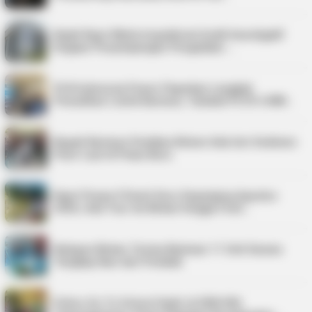
Kejati Kepri Minta Inspektorat Audit Investigatif
Dugaan Penyimpangan Pengadaan …
PLN Indonesia Power Paparkan Langkah
Pemulihan Listrik Karimun, Tambah PLTD 6 MW…
Bupati Karimun Pastikan Belum Ada Izin Sedimen
Pasir Laut di Pulau Buru
Kepri Punya 9 Event Seru Sepanjang Agustus
2026, Ada Tour de Bintan hingga Festi…
Nelayan Bintan Terima Bantuan 11 Unit Sarana
Tangkap Ikan dari Pemkab
Police Go To School Hadir di SDN 006