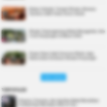
Bukan Sekadar Tempat Wisata, Nirwana
Gardens Aktif Gelar Donor Darah
Wisata Tanjungpinang Mulai Menggeliat, Ada
5.622 Kunjungan di Maret 2026
Dispar Kepri Ajak Generasi Muda Jaga
Kebersihan Destinasi Wisata Penyengat
Lihat Lainnya
TERPOPULER
Virgoun, Fauzana, dan Aprilian Bakal Meriahkan
Festival Kopi Merdeka 2026 di Tan…