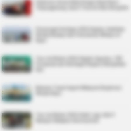
Gubernur Ansar Buka Dragon Boat Race
Tanjungpinang, Sport Tourism Kian Bergeliat
Penyengat Heritage 2026 Digelar, Hadirkan
Wisata Budaya dan Pelestarian Melayu di
Kepri
Tour de Bintan 2026 Digelar Agustus, 700
Pesepeda dari Berbagai Negara Ditargetkan
Ikut
Belasan Travel Agent Malaysia Eksplorasi
Wisata Kepri
Tour de Bintan 2026 Hadir Lagi, Ada 9
Kategori Balapan Internasional