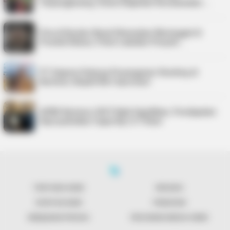
Tanjungpinang, Siswa Diajarkan Keselamatan …
Pria di Kundur Barat Ditemukan Meninggal di
Pondok Kebun, Polisi Lakukan Penyeli…
PT Saipem Dukung Penanganan Stunting di
Karimun, Bupati Beri Apresiasi
APBD Karimun 2027 Naik Signifikan, Pendapatan
Diproyeksikan Capai Rp1,4 Triliun
TENTANG KAMI
REDAKSI
KONTAK KAMI
PENAFIAN
KEBIJAKAN PRIVASI
PEDOMAN MEDIA SIBER