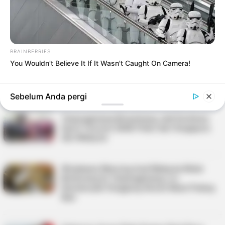
dari Singapura dan Malaysia
Bentan.co.id – Kota Tanjungpinang dinilai memiliki peluang
besar berkembang sebagai destinasi sport tourism melalui
penyelenggaraan […]
BRAINBERRIES
You Wouldn't Believe It If It Wasn't Caught On Camera!
KEPRI
Sebelum Anda pergi
TAG:
WISATA
Tanjungpinang Berpeluang Jadi Destinasi
Sport Tourism, Bidik Pelari dari Singapura
dan Malaysia
Wisatawan Mancing Asal Malaysia Mulai
Berkurang ke Tanjungpinang, Lis
Darmansyah Singgung Aturan Bawa Pulang
Ikan