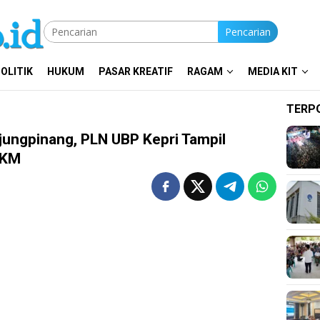
Pencarian
OLITIK
HUKUM
PASAR KREATIF
RAGAM
MEDIA KIT
TERP
jungpinang, PLN UBP Kepri Tampil
 KM