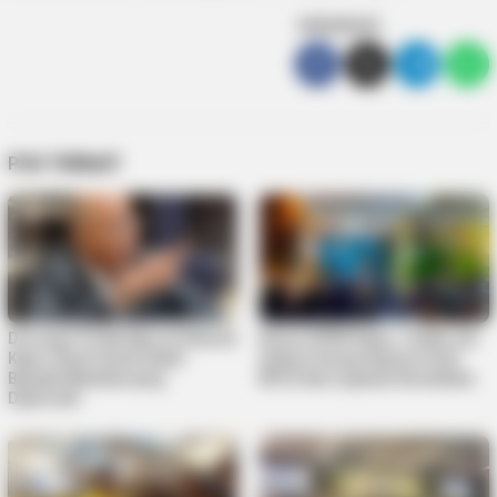
SEBARKAN
POS TERKAIT
Dorong FTZ Berlaku di Seluruh
Reses DPRD Kepri, Teddy Jun
Kepri, Rizki Faisal Sebut
Askara Serap Aspirasi Soal
Banyak Manfaat yang
BPJS dan Layanan Kesehatan
Diperoleh