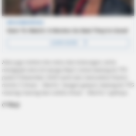
Ade juga mohon dia restu dan dukungan, serta
mengajak seluruh warga Kepri untuk datang ke TPS
pada 9 Desember 2020 nanti dan mencoblos Paslon
nomor 3 Ansar – Marlin. “Jangan golput, datang ke TPS
masing-masing dan coblos Ansar – Marlin,” ajaknya.
(*/Brp)