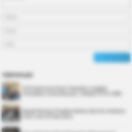
TERPOPULER
PLN Indonesia Power Paparkan Langkah
Pemulihan Listrik Karimun, Tambah PLTD 6 MW…
Bupati Karimun Pastikan Belum Ada Izin Sedimen
Pasir Laut di Pulau Buru