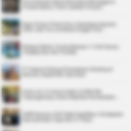
Pria di Kundur Barat Ditemukan Meninggal di
Pondok Kebun, Polisi Lakukan Penyeli…
Kepri Punya 9 Event Seru Sepanjang Agustus
2026, Ada Tour de Bintan hingga Festi…
Nelayan Bintan Terima Bantuan 11 Unit Sarana
Tangkap Ikan dari Pemkab
PT Saipem Dukung Penanganan Stunting di
Karimun, Bupati Beri Apresiasi
Police Go To School Hadir di SDN 006
Tanjungpinang, Siswa Diajarkan Keselamatan …
APBD Karimun 2027 Naik Signifikan, Pendapatan
Diproyeksikan Capai Rp1,4 Triliun