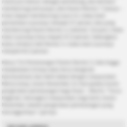
mana pun keluar sebagai pemenang, jika berhasil
memborong semuanya. Jika Paslon Nomor 1 Soerya –
Iman dapat memborong suara ini, maka total
persentase suaranya menjadi 41 persen. Jika yang
memborong Paslon Nomor 2, Isdianto -Suryani, maka
total suaranya bisa.mejadi 41,9 persen. Sedangkan
kalau direbut oleh Nomor 3, maka total suaranya
menjadi 63,3 persen.
Ketua Tim Pemenangan Paslon Nomor 3, Ade Angga
menjelaskan timnya akan terus bergerak
bersosialisasi dan lebih dekat dengan masyarakat.
Menurutnya, bulan November ini merupakan bulan
pergerakan pemenangan bagi Ansar – Marlin. “Terus
begerak, merangkul masyarakat, bagi kami, bulan
November adalah pergerakan pemenangan yang
sesungguhnya,” ujarnya.