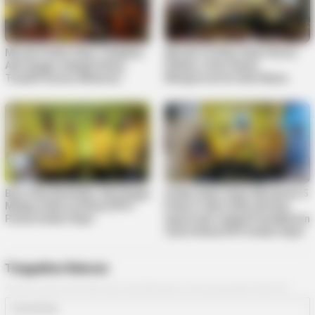
Musda Golkar Kepri Tetapkan
Musda V Golkar Kepri Resmi
Ade Angga sebagai Ketua,
Dibuka, Calon Ketua
Terpilih Secara Aklamasi
Mengerucut ke Satu Nama
Baru Satu Kandidat, Ade Angga
Golkar Kepri Gelar Musda Ke-5
Melaju di Bursa Ketua DPD I
Pada 21 April 2026, Berikut
Partai Golkar Kepri
Syarat dan Jadwal Pendaftaran
Calon Ketua DPD Golkar Kepri
Tinggalkan Balasan
Alamat email Anda tidak akan dipublikasikan.
Ruas yang wajib ditandai
*