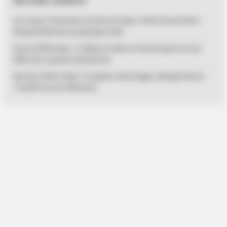
BACAAN LAINNYA
Dorong FTZ Berlaku di Seluruh Kepri, Rizki Faisal Sebut
Banyak Manfaat yang Diperoleh
Reses DPRD Kepri, Teddy Jun Askara Serap Aspirasi Soal
BPJS dan Layanan Kesehatan
Musda Golkar Kepri Tetapkan Ade Angga sebagai Ketua,
Terpilih Secara Aklamasi