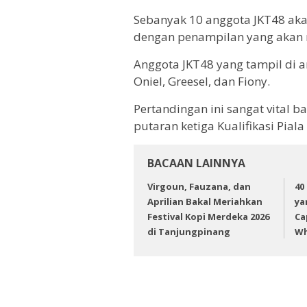
Sebanyak 10 anggota JKT48 ak
dengan penampilan yang akan 
Anggota JKT48 yang tampil di ant
Oniel, Greesel, dan Fiony.
Pertandingan ini sangat vital 
putaran ketiga Kualifikasi Pial
BACAAN LAINNYA
Virgoun, Fauzana, dan
40
Aprilian Bakal Meriahkan
ya
Festival Kopi Merdeka 2026
Ca
di Tanjungpinang
Wh