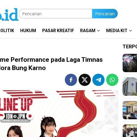
Pencarian
OLITIK
HUKUM
PASAR KREATIF
RAGAM
MEDIA KIT
TERP
ame Performance pada Laga Timnas
lora Bung Karno