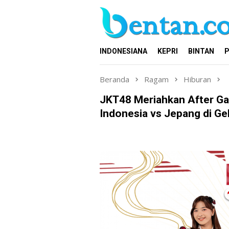
Loncat
ke
konten
INDONESIANA
KEPRI
BINTAN
P
Beranda
Ragam
Hiburan
JKT48 Meriahkan After G
Indonesia vs Jepang di Ge