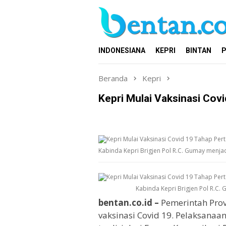
Loncat
ke
konten
INDONESIANA
KEPRI
BINTAN
P
Beranda
Kepri
Kepri Mulai Vaksinasi Cov
Kabinda Kepri Brigjen Pol R.C. Gumay menjad
Kabinda Kepri Brigjen Pol R.C.
bentan.co.id –
Pemerintah Prov
vaksinasi Covid 19. Pelaksanaa