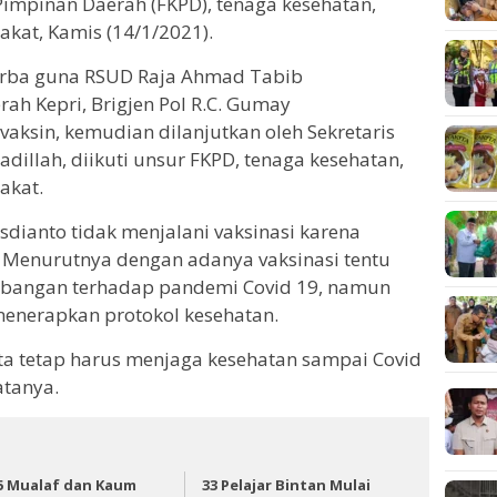
Pimpinan Daerah (FKPD), tenaga kesehatan,
kat, Kamis (14/1/2021).
serba guna RSUD Raja Ahmad Tabib
ah Kepri, Brigjen Pol R.C. Gumay
aksin, kemudian dilanjutkan oleh Sekretaris
 Fadillah, diikuti unsur FKPD, tenaga kesehatan,
akat.
sdianto tidak menjalani vaksinasi karena
 Menurutnya dengan adanya vaksinasi tentu
bangan terhadap pandemi Covid 19, namun
enerapkan protokol kesehatan.
ita tetap harus menjaga kesehatan sampai Covid
atanya.
5 Mualaf dan Kaum
33 Pelajar Bintan Mulai