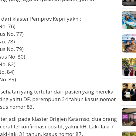
 dari klaster Pemprov Kepri yakni:
No. 76)
us No. 77)
No. 78)
us No. 79)
us No. 80)
No. 82)
No. 84)
No. 85)
sehatan yang tertular dari pasien yang mereka
acing yaitu DF, perempuan 34 tahun kasus nomor
asus nomor 83.
terjadi pada klaster Brigjen Katamso, dua orang
rat terkonfirmasi positif, yakni RH, Laki-laki 7
aki-laki 31 tahun, kasus nomor 87.