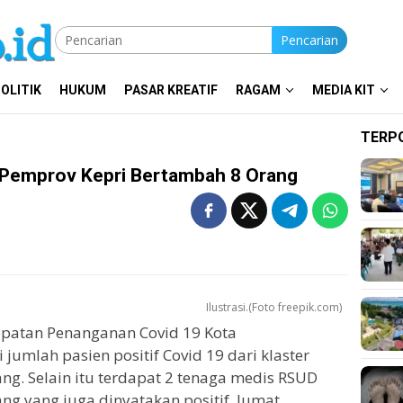
Pencarian
OLITIK
HUKUM
PASAR KREATIF
RAGAM
MEDIA KIT
TERP
er Pemprov Kepri Bertambah 8 Orang
Ilustrasi.(Foto freepik.com)
patan Penanganan Covid 19 Kota
umlah pasien positif Covid 19 dari klaster
g. Selain itu terdapat 2 tenaga medis RSUD
g yang juga dinyatakan positif, Jumat