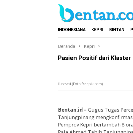
Loncat
ke
konten
INDONESIANA
KEPRI
BINTAN
P
Beranda
Kepri
Pasien Positif dari Klast
Ilustrasi.(Foto freepik.com)
Bentan.id –
Gugus Tugas Perce
Tanjungpinang mengkonfirmasi j
Pemprov Kepri bertambah 8 oran
Raja Ahmad Tabib Tanjungpinan