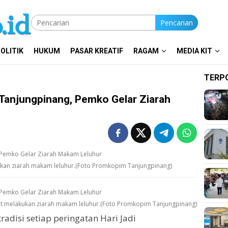
Pencarian
OLITIK
HUKUM
PASAR KREATIF
RAGAM
MEDIA KIT
TERP
7 Tanjungpinang, Pemko Gelar Ziarah
kan ziarah makam leluhur.(Foto Promkopim Tanjungpinang)
t melakukan ziarah makam leluhur.(Foto Promkopim Tanjungpinang)
adisi setiap peringatan Hari Jadi