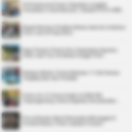
PLN Indonesia Power Paparkan Langkah
Pemulihan Listrik Karimun, Tambah PLTD 6 MW…
Bupati Karimun Pastikan Belum Ada Izin Sedimen
Pasir Laut di Pulau Buru
Kepri Punya 9 Event Seru Sepanjang Agustus
2026, Ada Tour de Bintan hingga Festi…
Nelayan Bintan Terima Bantuan 11 Unit Sarana
Tangkap Ikan dari Pemkab
Police Go To School Hadir di SDN 006
Tanjungpinang, Siswa Diajarkan Keselamatan …
Pria di Kundur Barat Ditemukan Meninggal di
Pondok Kebun, Polisi Lakukan Penyeli…