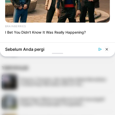
Proklamasi 2024 Kota Tanjungpinang
Sukses Gelar Virtual Run And Ride, Wali Kota
Rahma Ajak Masyarakat Gemar Olahraga
BRAINBERRIES
I Bet You Didn't Know It Was Really Happening?
Sebelum Anda pergi
TERPOPULER
Virgoun, Fauzana, dan Aprilian Bakal Meriahkan
Festival Kopi Merdeka 2026 di Tan…
Kejati Kepri Minta Inspektorat Audit Investigatif
Dugaan Penyimpangan Pengadaan …