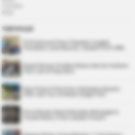
TERPOPULER
PLN Indonesia Power Paparkan Langkah
Pemulihan Listrik Karimun, Tambah PLTD 6 MW…
Bupati Karimun Pastikan Belum Ada Izin Sedimen
Pasir Laut di Pulau Buru
Kepri Punya 9 Event Seru Sepanjang Agustus
2026, Ada Tour de Bintan hingga Festi…
Pria di Kundur Barat Ditemukan Meninggal di
Pondok Kebun, Polisi Lakukan Penyeli…