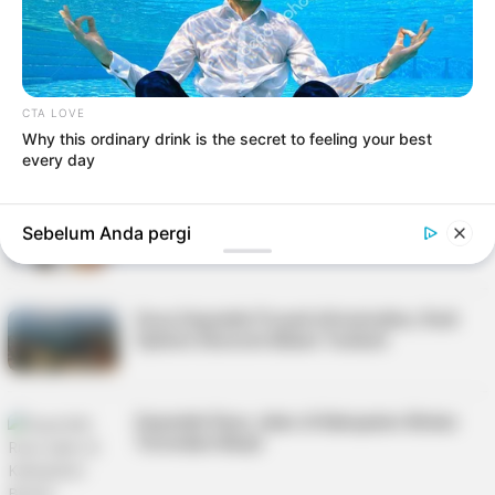
Bangunan Rusunawa Polres Kepulauan
Anambas
Viral Aksi Jambret di Jalan Gambir, Pelaku
CTA LOVE
Akhirnya Ditangkap Unit Jatanras Polresta
Why this ordinary drink is the secret to feeling your best
Tanjungpinang
every day
Jalan Simpang Kara – Underpas Terowongan
Sebelum Anda pergi
Pelita Segera di Aspal
Gesa Sejumlah Proyek Infrastruktur, Rudi
Optimis Ekonomi Batam Tumbuh
Sejumlah Ruas Jalan di Kabupaten Bintan
Terendam Banjir