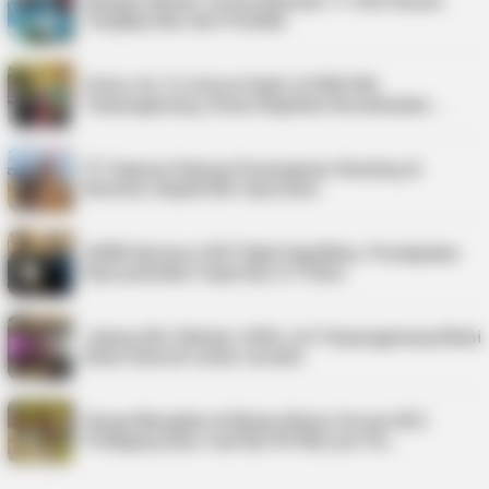
Nelayan Bintan Terima Bantuan 11 Unit Sarana
Tangkap Ikan dari Pemkab
Police Go To School Hadir di SDN 006
Tanjungpinang, Siswa Diajarkan Keselamatan …
PT Saipem Dukung Penanganan Stunting di
Karimun, Bupati Beri Apresiasi
APBD Karimun 2027 Naik Signifikan, Pendapatan
Diproyeksikan Capai Rp1,4 Triliun
Jelang UKJ Oktober 2026, AJI Tanjungpinang Mulai
Kelas Intensif untuk Jurnalis
Harga Minyakita di Bintan Belum Sesuai HET,
Pedagang Akui Jual Rp195 Ribu per Du…