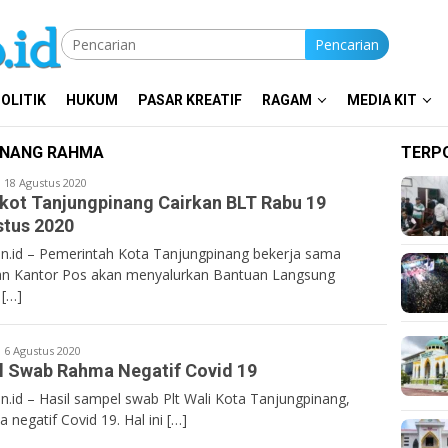
Pencarian
OLITIK
HUKUM
PASAR KREATIF
RAGAM
MEDIA KIT
PINANG RAHMA
TERP
entan.co.id
18 Agustus 2020
ot Tanjungpinang Cairkan BLT Rabu 19
tus 2020
n.id – Pemerintah Kota Tanjungpinang bekerja sama
n Kantor Pos akan menyalurkan Bantuan Langsung
 […]
entan.co.id
6 Agustus 2020
l Swab Rahma Negatif Covid 19
n.id – Hasil sampel swab Plt Wali Kota Tanjungpinang,
 negatif Covid 19. Hal ini […]