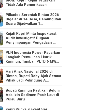
BKAD Kepri, Kejati Tegaskan
Tidak Ada Pemeriksaan
Pilkades Serentak Bintan 2026
Digelar di 14 Desa, Pemungutan
Suara Dijadwalkan 1…
Kejati Kepri Minta Inspektorat
Audit Investigatif Dugaan
Penyimpangan Pengadaan …
PLN Indonesia Power Paparkan
Langkah Pemulihan Listrik
Karimun, Tambah PLTD 6 MW…
Hari Anak Nasional 2026 di
Bintan, Bupati Roby Ajak Semua
Pihak Jadi Pelindung A…
Bupati Karimun Pastikan Belum
Ada Izin Sedimen Pasir Laut di
Pulau Buru
Kepri Punya 9 Event Seru