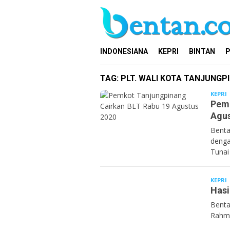
Loncat
ke
konten
INDONESIANA
KEPRI
BINTAN
P
TAG:
PLT. WALI KOTA TANJUNG
KEPRI
B
Pemk
Agus
Benta
denga
Tunai
KEPRI
B
Hasi
Benta
Rahma