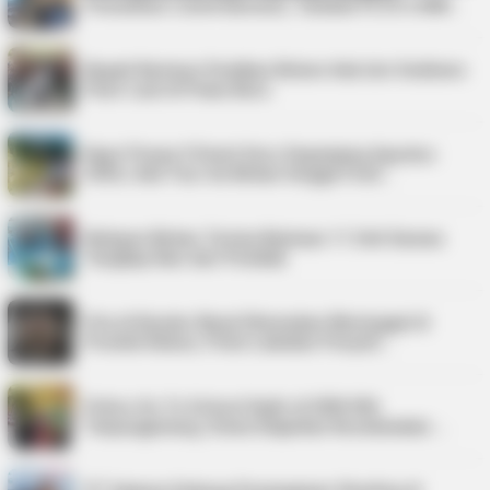
Pemulihan Listrik Karimun, Tambah PLTD 6 MW…
Bupati Karimun Pastikan Belum Ada Izin Sedimen
Pasir Laut di Pulau Buru
Kepri Punya 9 Event Seru Sepanjang Agustus
2026, Ada Tour de Bintan hingga Festi…
Nelayan Bintan Terima Bantuan 11 Unit Sarana
Tangkap Ikan dari Pemkab
Pria di Kundur Barat Ditemukan Meninggal di
Pondok Kebun, Polisi Lakukan Penyeli…
Police Go To School Hadir di SDN 006
Tanjungpinang, Siswa Diajarkan Keselamatan …