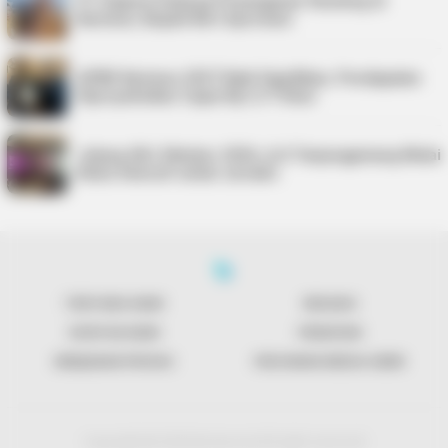
PT Saipem Dukung Penanganan Stunting di
Karimun, Bupati Beri Apresiasi
APBD Karimun 2027 Naik Signifikan, Pendapatan
Diproyeksikan Capai Rp1,4 Triliun
Jelang UKJ Oktober 2026, AJI Tanjungpinang Mulai
Kelas Intensif untuk Jurnalis
TENTANG KAMI
REDAKSI
KONTAK KAMI
PENAFIAN
KEBIJAKAN PRIVASI
PEDOMAN MEDIA SIBER
Copyright @ 2026 Bentancoid All right reserved