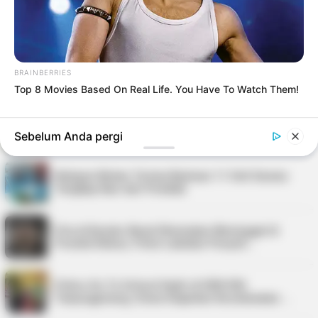
PLN Indonesia Power Paparkan Langkah
Pemulihan Listrik Karimun, Tambah PLTD 6 MW…
Bupati Karimun Pastikan Belum Ada Izin Sedimen
BRAINBERRIES
Pasir Laut di Pulau Buru
Top 8 Movies Based On Real Life. You Have To Watch Them!
Kepri Punya 9 Event Seru Sepanjang Agustus
2026, Ada Tour de Bintan hingga Festi…
Sebelum Anda pergi
Nelayan Bintan Terima Bantuan 11 Unit Sarana
Tangkap Ikan dari Pemkab
Pria di Kundur Barat Ditemukan Meninggal di
Pondok Kebun, Polisi Lakukan Penyeli…
Police Go To School Hadir di SDN 006
Tanjungpinang, Siswa Diajarkan Keselamatan …