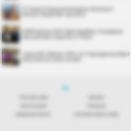
PT Saipem Dukung Penanganan Stunting di
Karimun, Bupati Beri Apresiasi
APBD Karimun 2027 Naik Signifikan, Pendapatan
Diproyeksikan Capai Rp1,4 Triliun
Jelang UKJ Oktober 2026, AJI Tanjungpinang Mulai
Kelas Intensif untuk Jurnalis
TENTANG KAMI
REDAKSI
KONTAK KAMI
PENAFIAN
KEBIJAKAN PRIVASI
PEDOMAN MEDIA SIBER