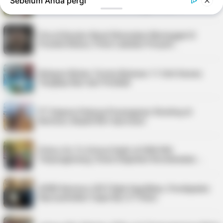
Sebelum Anda pergi
2026, Ada Tour de Bintan hingga Festi…
Pria di Kundur Barat Ditemukan Meninggal di
Pondok Kebun, Polisi Lakukan Penyeli…
Nelayan Bintan Terima Bantuan 11 Unit Sarana
Tangkap Ikan dari Pemkab
PT Saipem Dukung Penanganan Stunting di
Karimun, Bupati Beri Apresiasi
Police Go To School Hadir di SDN 006
Tanjungpinang, Siswa Diajarkan Keselamatan …
APBD Karimun 2027 Naik Signifikan, Pendapatan
Diproyeksikan Capai Rp1,4 Triliun