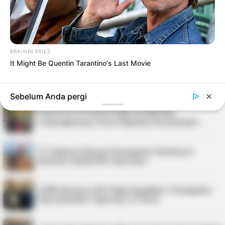
2026, Ada Tour de Bintan hingga Festi…
Pria di Kundur Barat Ditemukan Meninggal di
Pondok Kebun, Polisi Lakukan Penyeli…
BRAINBERRIES
It Might Be Quentin Tarantino's Last Movie
Nelayan Bintan Terima Bantuan 11 Unit Sarana
Tangkap Ikan dari Pemkab
Sebelum Anda pergi
Police Go To School Hadir di SDN 006
Tanjungpinang, Siswa Diajarkan Keselamatan …
PT Saipem Dukung Penanganan Stunting di
Karimun, Bupati Beri Apresiasi
APBD Karimun 2027 Naik Signifikan, Pendapatan
Diproyeksikan Capai Rp1,4 Triliun