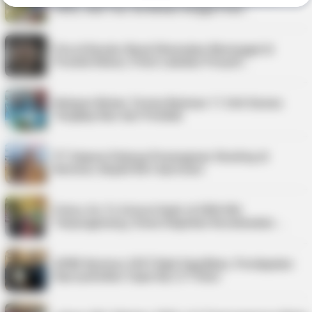
2026, Ada Tour de Bintan hingga Festi…
Pria di Kundur Barat Ditemukan Meninggal di
Pondok Kebun, Polisi Lakukan Penyeli…
Nelayan Bintan Terima Bantuan 11 Unit Sarana
Tangkap Ikan dari Pemkab
PT Saipem Dukung Penanganan Stunting di
Karimun, Bupati Beri Apresiasi
Police Go To School Hadir di SDN 006
Tanjungpinang, Siswa Diajarkan Keselamatan …
APBD Karimun 2027 Naik Signifikan, Pendapatan
Diproyeksikan Capai Rp1,4 Triliun