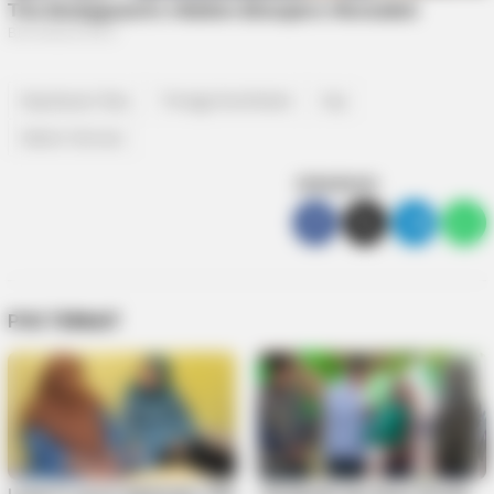
Kepulauan Riau
Tenaga kesehatan
top
Vaksin Sinovac
SEBARKAN
POS TERKAIT