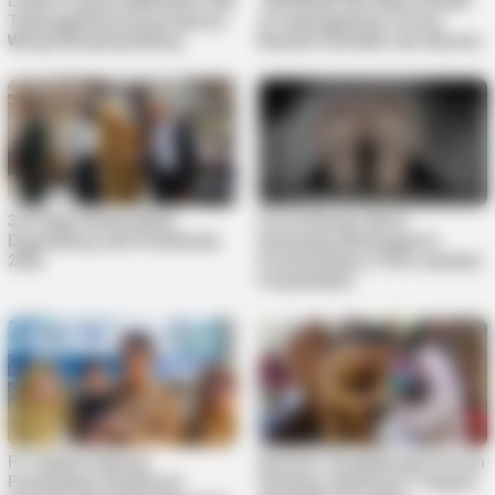
Lewat Program MENYISIR, PKK
125 Mualaf dan Kaum Dhuafa
Tanjungpinang Serap Aspirasi
di Tanjungpinang Terima
Warga Kampung Bulang
Bantuan Sembako dari Baznas
33 Pelajar Bintan Mulai
Pria di Kundur Barat
Digembleng Jadi Paskibraka
Ditemukan Meninggal di
2026
Pondok Kebun, Polisi Lakukan
Penyelidikan
PT Saipem Dukung
Karimun Targetkan Nol Persen
Penanganan Stunting di
Stunting, Gandeng PT Saipem