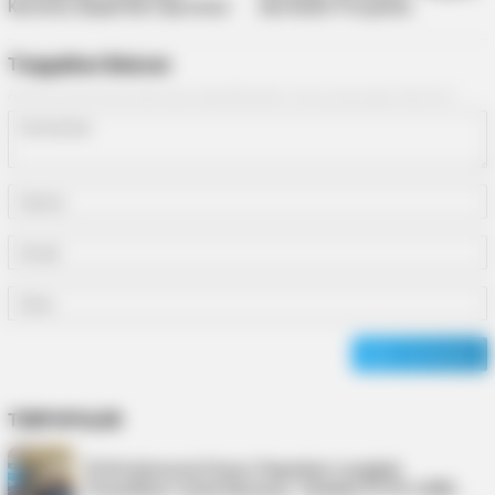
Karimun, Bupati Beri Apresiasi
dan Kader Posyandu
Tinggalkan Balasan
Alamat email Anda tidak akan dipublikasikan.
Ruas yang wajib ditandai
*
TERPOPULER
PLN Indonesia Power Paparkan Langkah
Pemulihan Listrik Karimun, Tambah PLTD 6 MW…