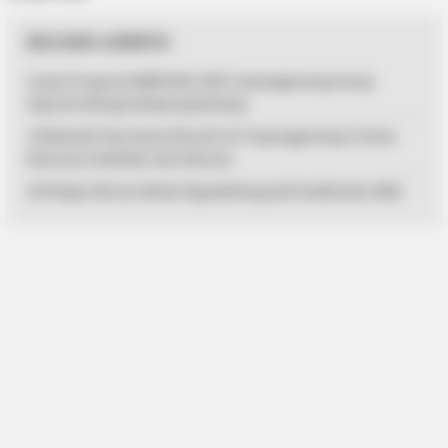
BACAAN LAINNYA
Lewat Program MENYISIR, PKK Tanjungpinang Serap
Aspirasi Warga Kampung Bulang
125 Mualaf dan Kaum Dhuafa di Tanjungpinang Terima
Bantuan Sembako dari Baznas
33 Pelajar Bintan Mulai Digembleng Jadi Paskibraka 2026