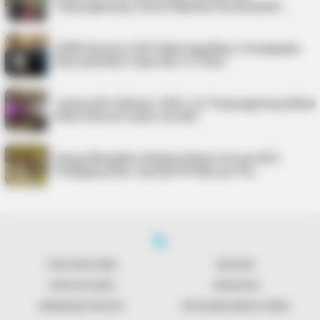
Tanjungpinang, Siswa Diajarkan Keselamatan …
APBD Karimun 2027 Naik Signifikan, Pendapatan
Diproyeksikan Capai Rp1,4 Triliun
Jelang UKJ Oktober 2026, AJI Tanjungpinang Mulai
Kelas Intensif untuk Jurnalis
Harga Minyakita di Bintan Belum Sesuai HET,
Pedagang Akui Jual Rp195 Ribu per Du…
TENTANG KAMI
REDAKSI
KONTAK KAMI
PENAFIAN
KEBIJAKAN PRIVASI
PEDOMAN MEDIA SIBER