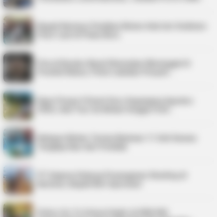
Bupati Karimun Pastikan Belum Ada Izin Sedimen
Pasir Laut di Pulau Buru
Pria di Kundur Barat Ditemukan Meninggal di
Pondok Kebun, Polisi Lakukan Penyeli…
Kepri Punya 9 Event Seru Sepanjang Agustus
2026, Ada Tour de Bintan hingga Festi…
Nelayan Bintan Terima Bantuan 11 Unit Sarana
Tangkap Ikan dari Pemkab
PT Saipem Dukung Penanganan Stunting di
Karimun, Bupati Beri Apresiasi
Police Go To School Hadir di SDN 006