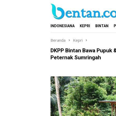
Loncat
ke
konten
INDONESIANA
KEPRI
BINTAN
P
Beranda
Kepri
DKPP Bintan Bawa Pupuk &
Peternak Sumringah