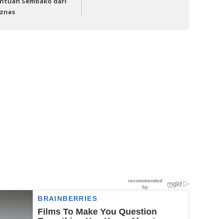
ntuan Sembako dari
znas