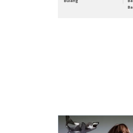
Bulang
Ba
Ba