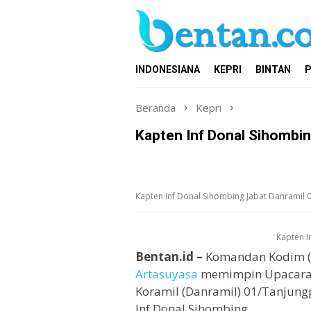
Loncat
ke
konten
INDONESIANA
KEPRI
BINTAN
P
Beranda
Kepri
Kapten Inf Donal Sihombin
Kapten Inf Donal Sihombing Jabat Danramil 
Kapten I
Bentan.id –
Komandan Kodim (
Artasuyasa
memimpin Upacara 
Koramil (Danramil) 01/Tanjung
Inf Donal Sihombing.