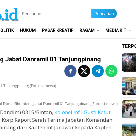
Pencarian
OLITIK
HUKUM
PASAR KREATIF
RAGAM
MEDIA KIT
TERP
g Jabat Danramil 01 Tanjungpinang
01 Tanjungpinang.(Foto Istimewa)
nf Donal Sihombing Jabat Danramil 01 Tanjungpinang.(Foto Istimewa)
Dandim) 0315/Bintan,
Kolonel Inf I Gusti Ketut
Korp Raport Serah Terima Jabatan Komandan
pinang dari Kapten Inf Janawar kepada Kapten