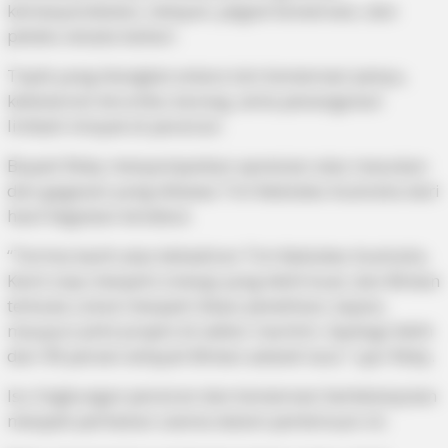
kemasyarakatan, nelayan, pegiat konservasi, dan
pelaku wisata bahari.
Topik yang diangkat antara lain konservasi penyu,
kelestarian terumbu karang, serta penanganan
limbah minyak di perairan.
Bupati Roby menyampaikan apresiasi atas masukan
dan gagasan yang dibawa Tim Kedubes Australia dari
hasil kegiatan tersebut.
“Terima kasih atas kehadiran Tim Kedubes Australia.
Kami siap menjalin sinergi yang lebih kuat, dan Bintan
terbuka untuk menjadi lokasi penelitian, kajian,
maupun pilot project di sektor maritim. Apalagi lebih
dari 90 persen wilayah Bintan adalah laut,” ujar Roby.
Isu lingkungan perairan dan konservasi berkelanjutan
menjadi perhatian utama dalam pertemuan ini.