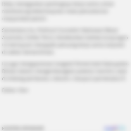
Roby menegaskan pentingnya kerja sama untuk
mendukung keberlanjutan mata pencaharian
masyarakat pesisir.
Sementara itu, Political Counselor Kedutaan Besar
Australia, Esther Perry menekankan bahwa kunjungan
ini bertujuan menjajaki peluang kerja sama lanjutan
di sektor kemaritiman.
Ia juga mengapresiasi langkah Pemerintah Kabupaten
Bintan dalam mengembangkan potensi maritim, baik
di bidang perikanan, industri, maupun pariwisata.(*)
Editor: Don