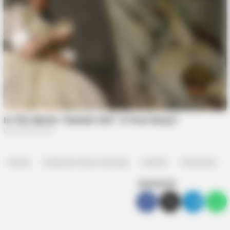
bintan
Kedutaan Besar Australia
maritim
Pariwisata
SEBARKAN