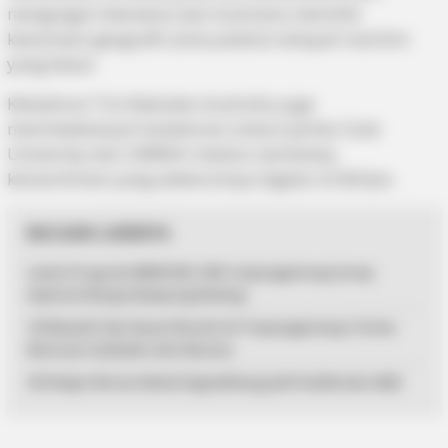
mengingat Indonesia dan Australia memiliki
kesamaan geografis serta potensi wilayah maritim
yang besar.
Kehadiran Tim Kedubes Australia juga
menindaklanjuti kolaborasi antara James Cook
University dan UMRAH melalui workshop
kemaritiman yang sebelumnya digelar di Bintan.
BACAAN LAINNYA
Lewat Program MENYISIR, PKK Tanjungpinang Serap
Aspirasi Warga Kampung Bulang
125 Mualaf dan Kaum Dhuafa di Tanjungpinang Terima
Bantuan Sembako dari Baznas
33 Pelajar Bintan Mulai Digembleng Jadi Paskibraka 2026