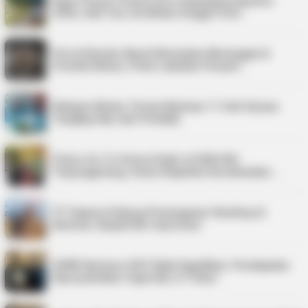
Kepri Punya 9 Event Seru Sepanjang Agustus
2026, Ada Tour de Bintan hingga Festi…
Pria di Kundur Barat Ditemukan Meninggal di
Pondok Kebun, Polisi Lakukan Penyeli…
Nelayan Bintan Terima Bantuan 11 Unit Sarana
Tangkap Ikan dari Pemkab
Police Go To School Hadir di SDN 006
Tanjungpinang, Siswa Diajarkan Keselamatan …
PT Saipem Dukung Penanganan Stunting di
Karimun, Bupati Beri Apresiasi
APBD Karimun 2027 Naik Signifikan, Pendapatan
Diproyeksikan Capai Rp1,4 Triliun