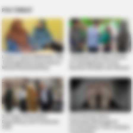
POS TERKAIT
Lewat Program MENYISIR, PKK
125 Mualaf dan Kaum Dhuafa
Tanjungpinang Serap Aspirasi
di Tanjungpinang Terima
Warga Kampung Bulang
Bantuan Sembako dari Baznas
33 Pelajar Bintan Mulai
Pria di Kundur Barat
Digembleng Jadi Paskibraka
Ditemukan Meninggal di
2026
Pondok Kebun, Polisi Lakukan
Penyelidikan