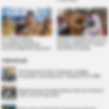
PT Saipem Dukung
Karimun Targetkan Nol Persen
Penanganan Stunting di
Stunting, Gandeng PT Saipem
Karimun, Bupati Beri Apresiasi
dan Kader Posyandu
TERPOPULER
PLN Indonesia Power Paparkan Langkah
Pemulihan Listrik Karimun, Tambah PLTD 6 MW…
Bupati Karimun Pastikan Belum Ada Izin Sedimen
Pasir Laut di Pulau Buru