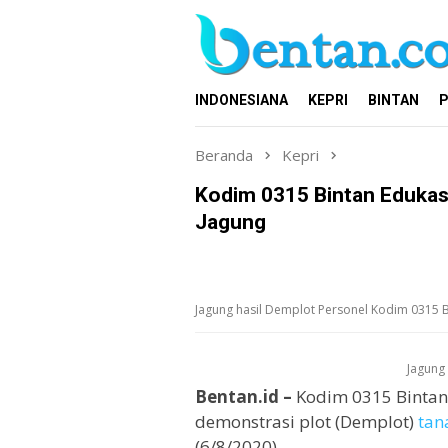
Loncat
ke
konten
INDONESIANA
KEPRI
BINTAN
P
Beranda
Kepri
Kodim 0315 Bintan Eduka
Jagung
Jagung hasil Demplot Personel Kodim 0315 
Jagung
Bentan.id –
Kodim 0315 Bintan
demonstrasi plot (Demplot)
tan
(6/8/2020).