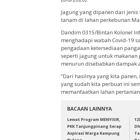
Jagung yang dipanen dari jenis 
tanam di lahan perkebunan Mak
Dandim 0315/Bintan Kolonel Inf
menghadapi wabah Covid-19 sa
pengadaan ketersediaan pangan 
seperti jagung untuk makanan 
menurun disebabkan dampak a
“Dari hasilnya yang kita panen,
yang sudah kita perbuat ini s
memanfaatkan lahan pertanian,
BACAAN LAINNYA
Lewat Program MENYISIR,
12
PKK Tanjungpinang Serap
Dh
Aspirasi Warga Kampung
Ta
Bulang
Ba