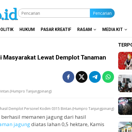
Pencarian
OLITIK
HUKUM
PASAR KREATIF
RAGAM
MEDIA KIT
TERP
si Masyarakat Lewat Demplot Tanaman
Bintan.(Humpro Tanjungpinang)
 hasil Demplot Personel Kodim 0315 Bintan.(Humpro Tanjungpinang)
 berhasil memanen jagung dari hasil
aman jagung
diatas lahan 0,5 hektare, Kamis