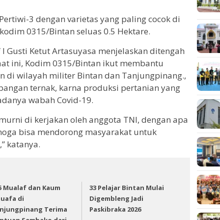
Pertiwi-3 dengan varietas yang paling cocok di
odim 0315/Bintan seluas 0.5 Hektare.
 I Gusti Ketut Artasuyasa menjelaskan ditengah
at ini, Kodim 0315/Bintan ikut membantu
di wilayah militer Bintan dan Tanjungpinang.,
pangan ternak, karna produksi pertanian yang
danya wabah Covid-19.
 murni di kerjakan oleh anggota TNI, dengan apa
emoga bisa mendorong masyarakat untuk
” katanya.
5 Mualaf dan Kaum
33 Pelajar Bintan Mulai
uafa di
Digembleng Jadi
njungpinang Terima
Paskibraka 2026
ntuan Sembako dari